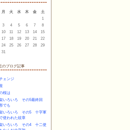
月
火
水
木
金
土
1
3
4
5
6
7
8
10
11
12
13
14
15
17
18
19
20
21
22
24
25
26
27
28
29
31
近のブログ記事
チェンジ
産
の桜は
架いろいろ その5最終回
じ形でも
架いろいろ その5 十字軍
で使われた紋章
架いろいろ その4 十二使