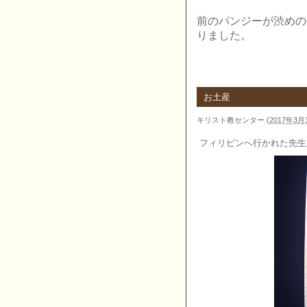
前のパンジーが渋めの
りました。
お土産
キリスト教センター
(
2017年3月3
フィリピンへ行かれた先生