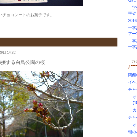
徒に
十字
字架
いチョコレートのお菓子です。
20
十字
ア十
十字
十字
9日 14:25
)
カ
隣接する白鳥公園の桜
閉館
イベン
チャ
オ
(1
カ
チャ
オ
朝の礼