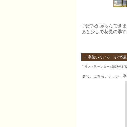
つぼみが膨らんできま
あと少しで花見の季節
十字架いろいろ その5
キリスト教センター
(
2017年3月2
さて、こちら、ラテン十字