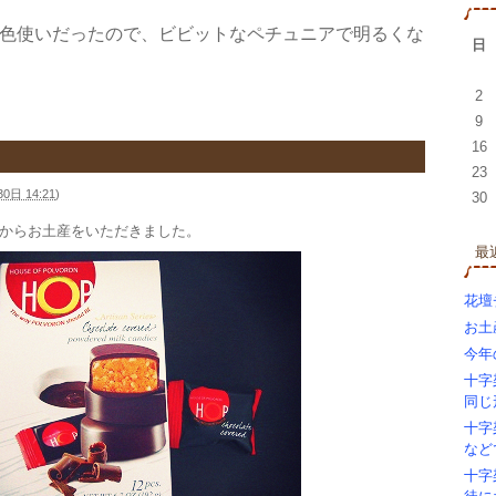
色使いだったので、ビビットなペチュニアで明るくな
日
2
9
16
23
0日 14:21
)
30
からお土産をいただきました。
最
花壇
お土
今年
十字
同
十字
など
十字