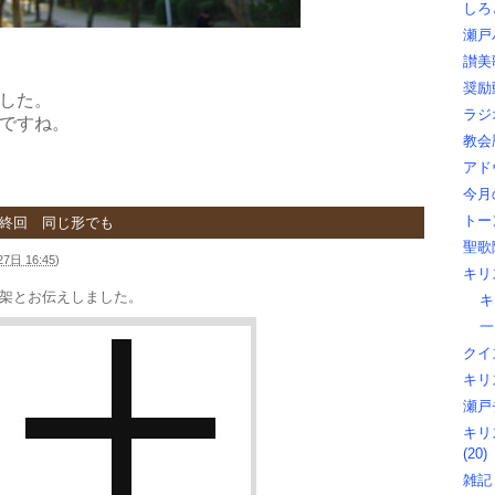
しろ
瀬戸
讃美歌
奨励動
した。
ラジオ
ですね。
教会暦
アド
今月
トー
最終回 同じ形でも
聖歌隊
7日 16:45
)
キリ
架とお伝えしました。
キ
一
クイズ
キリス
瀬戸
キリ
(20)
雑記 