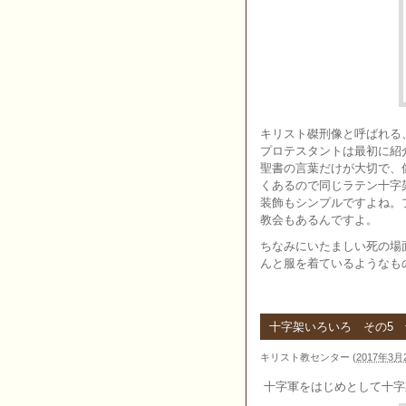
キリスト磔刑像と呼ばれる
プロテスタントは最初に紹
聖書の言葉だけが大切で、
くあるので同じラテン十字
装飾もシンプルですよね。
教会もあるんですよ。
ちなみにいたましい死の場
んと服を着ているようなも
十字架いろいろ その5
キリスト教センター
(
2017年3月2
十字軍をはじめとして十字