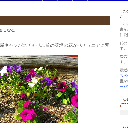
こ
この
書か
1日 15:28
)
に公
。
前の
屋キャンパスチャペル前の花壇の花がペチュニアに変
す。
次の
す。
最近
スペ
書か
ージ
検
20