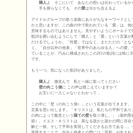
隣人
よ そこにいて あなたの想いは伝わっているか
手を握らなくても その
愛
は分かち合えるよ
アイドルグループの歌う楽曲にありがちなキーワードとし
かと思いますが、この曲の中で歌われている「愛」は、他
意味するものではありません。見やすいようにボールドで
歌詞を囲い込むようにして「隣人」と「愛」という言葉が
だけるでしょうか。「性愛」ではなく、またただの「とな
く、「自分以外の他者」「世界中のあらゆる人」への愛、
ていることが、巧みに構成されたこの2行の歌詞には暗に
です。
もう一つ、気になった歌詞がありました。
隣人
よ 微笑んで 私と一緒に歌ってください
壁の向こう側
に この声は聴こえていますか？
お互いに一人じゃないとわかって...
この中に「壁（の向こう側）」という言葉が出てきます。
言葉を思い出します。「キリストは、私たちの平和であり
の肉によって敵意という
隔ての壁
を取り壊し、」（新約聖書
節）。イエス・キリストは、異なる誰かと誰かの間に存在
解と一致、そして平和を実現してくださるお方である...
実践することで、自分と他者との間には「平和」が生まれ