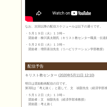
なお、次回以降の配信スケジュールは以下の通りです。
・５月１９日（火）１３時～
奨励者：柳川真太朗氏（キリスト教センター職員・伝道
・５月２６日（火）１３時～
奨励者：増田喜治先生（リハビリテーション学部教授）
配信予告
キリスト教センター
(
2020年5月11日 12:10
)
明日は奨励動画配信の日です。
第3回は「考え抜く」と題して、文 禎顥先生（経済学部
・５月１２日（火）１３時～
奨励者：文 禎顥先生（経済学部准教授）
奨励題：考え抜く