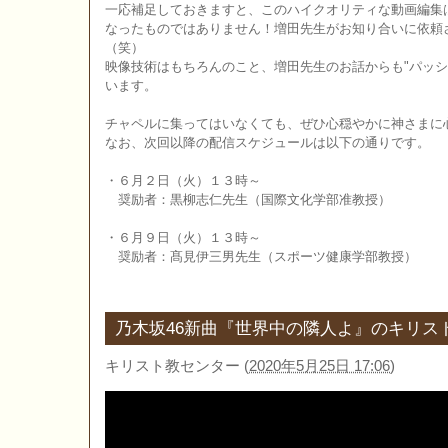
一応補足しておきますと、このハイクオリティな動画編集
なったものではありません！増田先生がお知り合いに依頼
（笑）
映像技術はもちろんのこと、増田先生のお話からも"パッシ
います。
チャペルに集ってはいなくても、ぜひ心穏やかに神さまに
なお、次回以降の配信スケジュールは以下の通りです。
・６月２日（火）１３時～
奨励者：黒柳志仁先生（国際文化学部准教授）
・６月９日（火）１３時～
奨励者：髙見伊三男先生（スポーツ健康学部教授）
乃木坂46新曲『世界中の隣人よ』のキリス
キリスト教センター
(
2020年5月25日 17:06
)