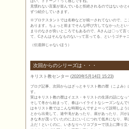
はい、ドドーン！って感じですね。
見慣れない言葉が並んでいると拒絶されるのではないかと
ずつ紹介していきます。
※プロテスタントでは名称などが統一されてないので、こ
あります。ちょっと前までそんな呼び方してなかったとい
まりのなさが良いところでもあるので、Aさんは〇って言
て、Cさんはそんなものないって言ってる、というゴチャ
（伝道師じゃないほう）
次回からのシリーズは・・・
キリスト教センター
(
2020年5月14日 15:23
)
ブログ記事、次回からはざっとキリスト教の暦（こよみ）
す。
実はキリスト教の暦はイエス・キリストの生涯の話になっ
そして冬から始まって、春はハイライトなシーズンなんで
はキリスト教ではこんな時期なんですよーって説明しよう
とから出発して、途中滝があったり、崖があったり、川が
きな木が茂っていたのに上にいくにつれて低木になり、草
上だ！といくのに、いきなりヘリコプターで頂上に降り立