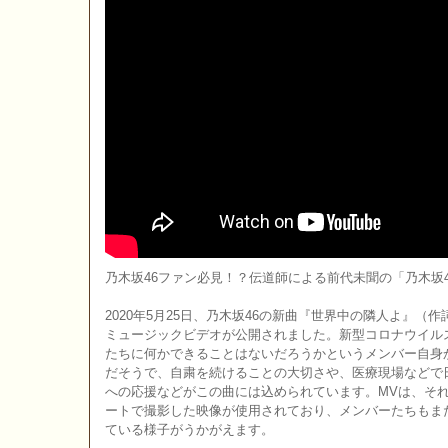
乃木坂46ファン必見！？伝道師による前代未聞の「乃木坂
2020年5月25日、乃木坂46の新曲『世界中の隣人よ』（作
ミュージックビデオが公開されました。新型コロナウイル
たちに何かできることはないだろうかというメンバー自身
だそうで、自粛を続けることの大切さや、医療現場などで
への応援などがこの曲には込められています。MVは、そ
ートで撮影した映像が使用されており、メンバーたちもま
ている様子がうかがえます。