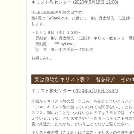
キリスト教センター
(
2020年5月18日 12:00
)
明日は奨励動画配信の日です。
第4回は「#StayLove」と題して、柳川真太朗氏（伝道
します。
・５月１９日（火）１３時～
奨励者：柳川真太朗氏（伝道師・キリスト教センター職
奨励題：「#StayLove」
聖 書：ヨハネの手紙一 4章16節
お楽しみに。
実は身近なキリスト教？ 暦を紹介 その
キリスト教センター
(
2020年5月15日 13:34
)
今回からキリスト教の暦（こよみ）を紹介していこうとい
「いや、キリスト教の暦っていわれても関係ないし」とお
スマス」聞いたことない人はいないのでは？最近では「イ
えているような。クリスマスやイースターはキリスト教の
実は身近だったのかも。ということでぜひご覧ください。
キリスト教の暦（こよみ）はイエス・キリストの生涯を誕