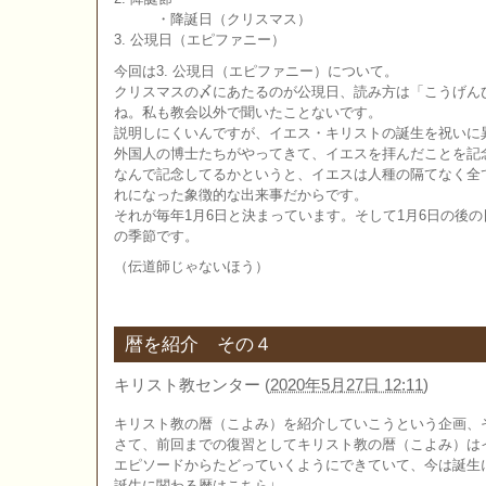
・降誕日（クリスマス）
3. 公現日（エピファニー）
今回は3. 公現日（エピファニー）について。
クリスマスの〆にあたるのが公現日、読み方は「こうげん
ね。私も教会以外で聞いたことないです。
説明しにくいんですが、イエス・キリストの誕生を祝いに
外国人の博士たちがやってきて、イエスを拝んだことを記
なんで記念してるかというと、イエスは人種の隔てなく全
れになった象徴的な出来事だからです。
それが毎年1月6日と決まっています。そして1月6日の後
の季節です。
（伝道師じゃないほう）
暦を紹介 その４
キリスト教センター
(
2020年5月27日 12:11
)
キリスト教の暦（こよみ）を紹介していこうという企画、
さて、前回までの復習としてキリスト教の暦（こよみ）は
エピソードからたどっていくようにできていて、今は誕生
誕生に関わる暦はこちら↓