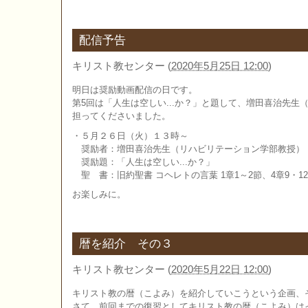
配信予告
キリスト教センター
(
2020年5月25日 12:00
)
明日は奨励動画配信の日です。
第5回は「人生は空しい...か？」と題して、増田喜治先生
担ってくださいました。
・５月２６日（火）１３時～
奨励者：増田喜治先生（リハビリテーション学部教授）
奨励題：「人生は空しい...か？」
聖 書：旧約聖書 コヘレトの言葉 1章1～2節、4章9・12節
お楽しみに。
暦を紹介 その３
キリスト教センター
(
2020年5月22日 12:00
)
キリスト教の暦（こよみ）を紹介していこうという企画、
さて、前回までの復習としてキリスト教の暦（こよみ）は