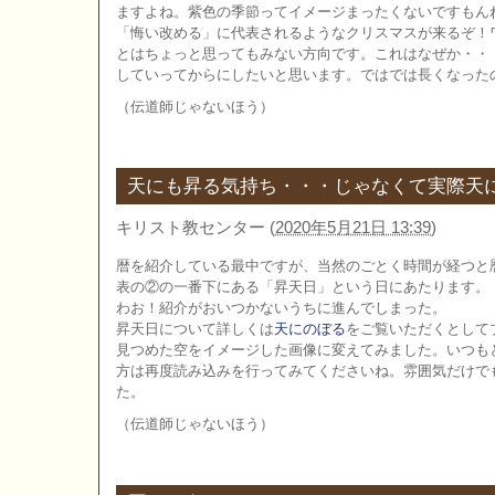
ますよね。紫色の季節ってイメージまったくないですもん
「悔い改める」に代表されるようなクリスマスが来るぞ！
とはちょっと思ってもみない方向です。これはなぜか・・
していってからにしたいと思います。ではでは長くなった
（伝道師じゃないほう）
天にも昇る気持ち・・・じゃなくて実際天
キリスト教センター
(
2020年5月21日 13:39
)
暦を紹介している最中ですが、当然のごとく時間が経つと
表の②の一番下にある「昇天日」という日にあたります。
わお！紹介がおいつかないうちに進んでしまった。
昇天日について詳しくは
天にのぼる
をご覧いただくとして
見つめた空をイメージした画像に変えてみました。いつも
方は再度読み込みを行ってみてくださいね。雰囲気だけで
た。
（伝道師じゃないほう）