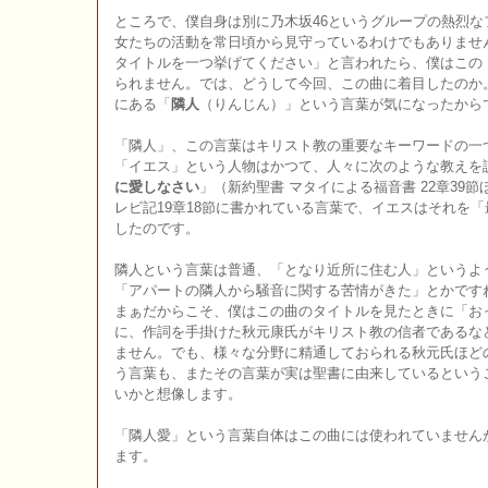
ところで、僕自身は別に乃木坂46というグループの熱烈
女たちの活動を常日頃から見守っているわけでもありませ
タイトルを一つ挙げてください」と言われたら、僕はこの
られません。では、どうして今回、この曲に着目したのか
にある「
隣人
（りんじん）」という言葉が気になったから
「隣人」、この言葉はキリスト教の重要なキーワードの一
「イエス」という人物はかつて、人々に次のような教えを
に愛しなさい
」（新約聖書 マタイによる福音書 22章39
レビ記19章18節に書かれている言葉で、イエスはそれを
したのです。
隣人という言葉は普通、「となり近所に住む人」というよ
「アパートの隣人から騒音に関する苦情がきた」とかですね
まぁだからこそ、僕はこの曲のタイトルを見たときに「お
に、作詞を手掛けた秋元康氏がキリスト教の信者であるな
ません。でも、様々な分野に精通しておられる秋元氏ほど
う言葉も、またその言葉が実は聖書に由来しているという
いかと想像します。
「隣人愛」という言葉自体はこの曲には使われていません
ます。