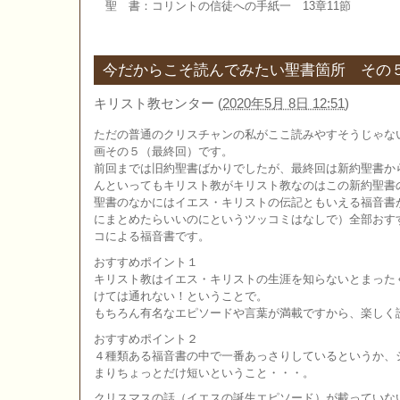
聖 書：コリントの信徒への手紙一 13章11節
今だからこそ読んでみたい聖書箇所 その
キリスト教センター
(
2020年5月 8日 12:51
)
ただの普通のクリスチャンの私がここ読みやすそうじゃな
画その５（最終回）です。
前回までは旧約聖書ばかりでしたが、最終回は新約聖書か
んといってもキリスト教がキリスト教なのはこの新約聖書
聖書のなかにはイエス・キリストの伝記ともいえる福音書
にまとめたらいいのにというツッコミはなしで）全部おす
コによる福音書です。
おすすめポイント１
キリスト教はイエス・キリストの生涯を知らないとまった
けては通れない！ということで。
もちろん有名なエピソードや言葉が満載ですから、楽しく
おすすめポイント２
４種類ある福音書の中で一番あっさりしているというか、
まりちょっとだけ短いということ・・・。
クリスマスの話（イエスの誕生エピソード）が載っていな