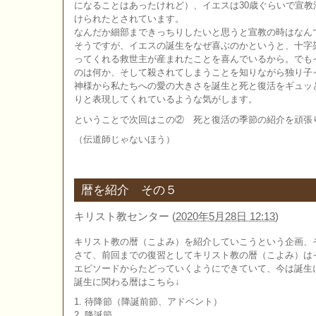
になることはあったけれど）、イエスは30歳ぐらいで宣教
けられたとされています。
なんだか細部まできっちりしたいと思うと宣教の時はなん
そうですが、イエスの誕生をなぜ喜ぶのかというと、十字
ってくれる救世主が産まれたことを喜んでいるから。でも
のは何か、そして殺されてしまうことを知りながら独り子
神様から私たちへの愛の大きさを誕生と死と復活をギュッ
りと表現してくれているような気がします。
ということで次回はこの② 死と復活の季節の紹介を頑張
（伝道師じゃないほう）
暦を紹介 その５
キリスト教センター
(
2020年5月28日 12:13
)
キリスト教の暦（こよみ）を紹介していこうという企画、
さて、前回までの復習としてキリスト教の暦（こよみ）は
エピソードからたどっていくようにできていて、今は誕生
誕生に関わる暦はこちら↓
1. 待降節（降誕前節、アドベント）
2. 降誕節