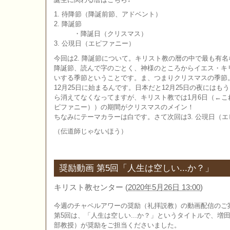
1. 待降節（降誕前節、アドベント）
2. 降誕節
・降誕日（クリスマス）
3. 公現日（エピファニー）
今回は2. 降誕節について。キリスト教の暦の中で最も有
降誕節、読んで字のごとく、神様のところからイエス・キ
いする季節ということです。ま、つまりクリスマスの季節。
12月25日に始まるんです。日本だと12月25日の夜には
ら消えてなくなってますが、キリスト教では1月6日（←これ
ピファニー））の期間がクリスマスのメイン！
ちなみにテーマカラーは白です。さて次回は3. 公現日（
（伝道師じゃないほう）
奨励動画 第5回「人生は空しい...か？」
キリスト教センター
(
2020年5月26日 13:00
)
今週のチャペルアワーの奨励（礼拝説教）の動画配信のご
第5回は、「人生は空しい...か？」というタイトルで、増
部教授）が奨励をご担当くださいました。