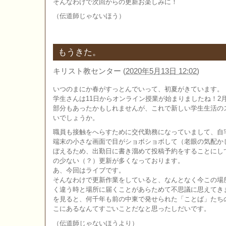
そんなわけで次回からの更新お楽しみに！
（伝道師じゃないほう）
もうきた。
キリスト教センター
(
2020年5月13日 12:02
)
いつのまにか春がすっとんでいって、初夏がきています。
学生さんは11日からオンライン授業が始まりましたね！2
部分もあったかもしれませんが、これで新しい学生生活の
いでしょうか。
職員も接触をへらすために交代勤務になっていまして、自
端末の小さな画面で目がショボショボして（老眼の気配か
ぼえるため、出勤日に書き溜めて投稿予約をすることにし
の少ない（？）更新が多くなっております。
あ、今回はライブです。
そんなわけで更新作業をしていると、なんとなく今この場
く違う時と場所に届くことがあらためて不思議に思えてき
を見ると、何千年も前の中東で発せられた「ことば」たち
こにあるなんてすごいことだなと思ったしだいです。
（伝道師じゃないほうより）