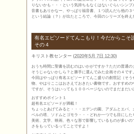
りないかも・・・という気持ちもなくはないぐらいシンプ
音書もありかなー、やっぱり福音書、１つ読んだら他の３
という結論（？）が出たところで、今回のシリーズを終え
有名エピソードてんこもり！今だからこ
その４
キリスト教センター
(
2020年5月 7日 12:30
)
おうち時間に聖書を読むのはいかがですか？ただの普通の
そうじゃないかしら？と勝手に選んでみた企画その４です
今回はやっぱり有名エピソードてんこ盛りの創世記（そう
物、やはりここはおさえておきたい書物です。おすすめの
ですが、そうはいっても１００ページないのでまだまだい
おすすめポイント１
超有名エピソードが満載！
ちょっとあげてみると・・・エデンの園、アダムとエバ、
ベルの塔、ソドムとゴモラ・・・どれか一つでも目にした
美術、文学、映画、色々な形で影響しているものが多いの
さをもっているってことですよ！