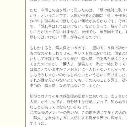
ただ、今回この曲を聴いて思ったのは、「壁は絶対に取り
か？」ということです。人間が他者との間に「壁」を作る
分の中に踏み込んでほしくない領域があるからです。それ
で、「隠し事はしてはいけない」などと言って、親が子ど
なことがあってはいけません。夫婦でも、家族同士でも、
壊してはいけない「壁」が存在するのです。
もしかすると、隣人愛というのは、「壁の向こう側の誰か
ものなのかもしれません。キリスト教においては、他者と
たりして実践するような愛が「隣人愛」であると聴くこと
てきたのですが、「
隣人
よ 微笑んで 私と一緒に歌って
は聴こえていますか？／お互いに一人じゃないとわかって.
しもそうじゃないのかもしれないという思いに至りました
それが誰か分からないとしても、その人のことを覚え、祈
本当の「隣人愛」なのではないでしょうか。
新型コロナウイルス感染症の影響下においては、支え合い
人愛」が不可欠です。自分勝手な行動によって、知らぬう
なことがあってはならないからです。
乃木坂46のメンバーの思いが、この曲を通じて多くの人
「隣人」を自分のように大切にする愛が世界中に広がり、
すように。