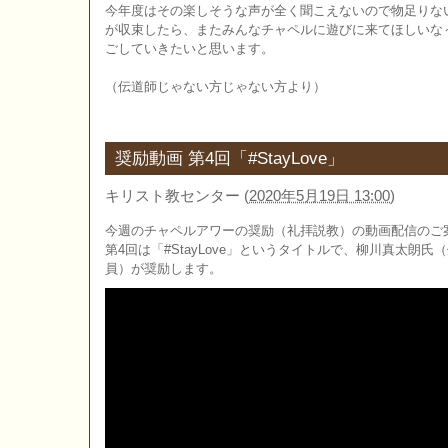
今年度はその楽しそうな声が全く聞こえないので物足りな
が収束したら、またみんなチャペルに遊びに来てほしいな
ごしていきたいと思います。
（伝道師じゃない方じゃない方より）
奨励動画 第4回「#StayLove」
キリスト教センター
(
2020年5月19日 13:00
)
今週のチャペルアワーの奨励（礼拝説教）の動画配信のご
第4回は「#StayLove」というタイトルで、柳川真太朗
員）が奨励します。