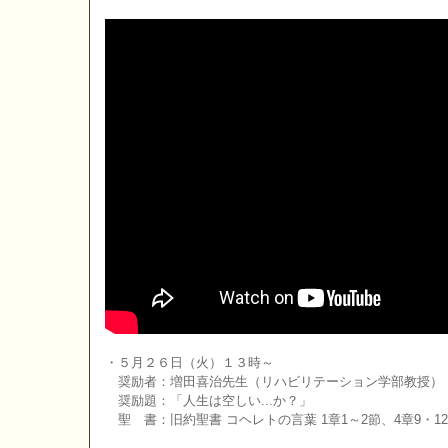
・５月２６日（火）１３時～
奨励者：増田喜治先生（リハビリテーション学部教授）
奨励題：「人生は空しい...か？」
聖 書：旧約聖書 コヘレトの言葉 1章1～2節、4章9・12節