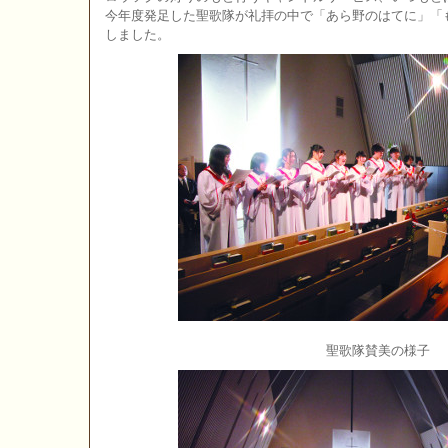
今年度発足した聖歌隊が礼拝の中で「あら野のはてに」「
しました。
聖歌隊賛美の様子