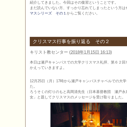
紹介してきました。今回はその復習ということです。
まだ読んでいない方、すっかり忘れてしまったという方は
マスシリーズ その１
からご覧ください。
クリスマス行事を振り返る その２
キリスト教センター
(
2018年1月15日 16:13
)
本日は瀬戸キャンパスでの大学クリスマス礼拝、第６２回
かえっていきますよ。
12月25日（月）17時から瀬戸キャンパスチャペルでの大
た。
ろうそくの灯りのもと高岡清先生（日本基督教団 瀬戸永
女」と題してクリスマスのメッセージを受け取りました。