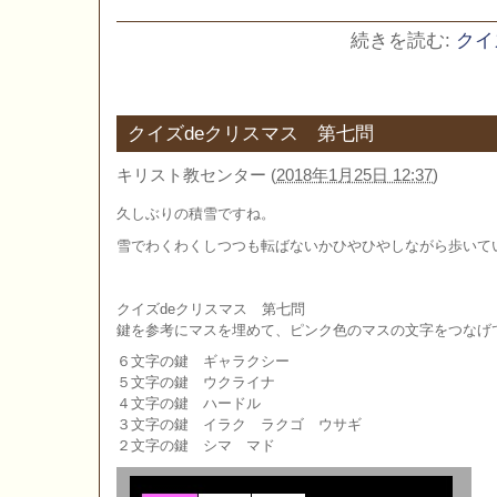
続きを読む:
クイ
クイズdeクリスマス 第七問
キリスト教センター
(
2018年1月25日 12:37
)
久しぶりの積雪ですね。
雪でわくわくしつつも転ばないかひやひやしながら歩いて
クイズdeクリスマス 第七問
鍵を参考にマスを埋めて、ピンク色のマスの文字をつなげ
６文字の鍵 ギャラクシー
５文字の鍵 ウクライナ
４文字の鍵 ハードル
３文字の鍵 イラク ラクゴ ウサギ
２文字の鍵 シマ マド