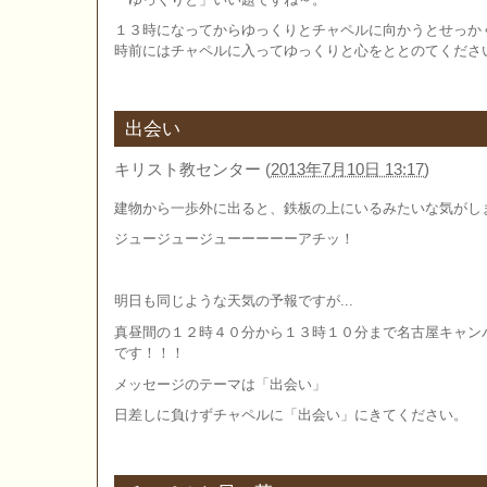
１３時になってからゆっくりとチャペルに向かうとせっか
時前にはチャペルに入ってゆっくりと心をととのてくださ
出会い
キリスト教センター
(
2013年7月10日 13:17
)
建物から一歩外に出ると、鉄板の上にいるみたいな気がし
ジュージュージューーーーーアチッ！
明日も同じような天気の予報ですが...
真昼間の１２時４０分から１３時１０分まで名古屋キャン
です！！！
メッセージのテーマは「出会い」
日差しに負けずチャペルに「出会い」にきてください。