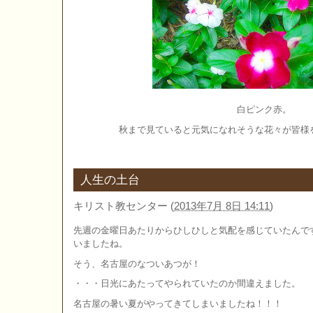
白ピンク赤。
秋まで見ていると元気になれそうな花々が皆様
人生の土台
キリスト教センター
(
2013年7月 8日 14:11
)
先週の金曜日あたりからひしひしと気配を感じていたんで
いましたね。
そう、名古屋のなついあつが！
・・・日光にあたってやられていたのか間違えました。
名古屋の暑い夏がやってきてしまいましたね！！！