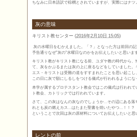
ちなみに日本語訳で棕櫚とされていますが、実際にはナツ
灰の意味
キリスト教センター
(
2016年2月10日 15:05
)
灰の水曜日をむかえました。「？」となった方は前回の記
予告通りなぜ"灰の"水曜日なのかをお伝えしたいと思いま
キリスト教がキリスト教になる前、ユダヤ教の時代から、
て、灰をかぶるまたは灰の上に座るなどをしていました。
エス・キリストは受難の道をすすまれたことを思い起こし
この日に灰で額にしるしをつける儀式が行われるようにな
本学が属するプロテスタント教会ではこの儀式は行われて
ト教会、カトリックでは行われています。
さて、この灰はなんの灰なのでしょうか...その辺にある
れとも炭の燃えカス...はたまた聖書を焼いたやつ...！！？
ということで次回は灰の原材料についてお伝えしたいと思
レントの前