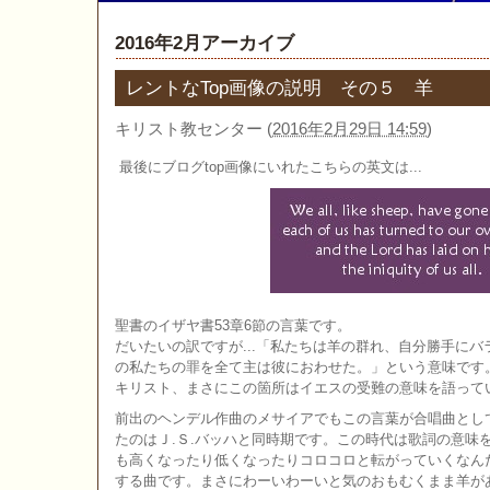
2016年2月アーカイブ
レントなTop画像の説明 その５ 羊
キリスト教センター
(
2016年2月29日 14:59
)
最後にブログtop画像にいれたこちらの英文は...
聖書のイザヤ書53章6節の言葉です。
だいたいの訳ですが...「私たちは羊の群れ、自分勝手に
の私たちの罪を全て主は彼におわせた。」という意味です
キリスト、まさにこの箇所はイエスの受難の意味を語って
前出のヘンデル作曲のメサイアでもこの言葉が合唱曲とし
たのはＪ.Ｓ.バッハと同時期です。この時代は歌詞の意味
も高くなったり低くなったりコロコロと転がっていくなん
する曲です。まさにわーいわーいと気のおもむくまま羊が