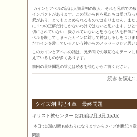
カインとアベルの話は人類最初の殺人、それも兄弟での殺
インパクトがあります。この話から何を私たちは受け取っ
釈があり、とてもまとめられるものではありません。また
に１つの正解だけしかないわけではないと思います。ひと
切にされていない、愛されていないと思う心が人を狂気に
ベルを殺してしまったカインに対して神はしるしをつけま
だカインを愛しているという神からのメッセージだと思い
このカインとアベルの話は、兄弟間での嫉妬心をテーマに
えているものが多くあります。
前回の最終問題の答えは続きを読むからご覧ください。
続きを読む:
クイズ創世記４章 最終問題
キリスト教センター
(
2016年2月 4日 15:15
)
本日で試験期間も終わりになりますからクイズ創世記４章
問題