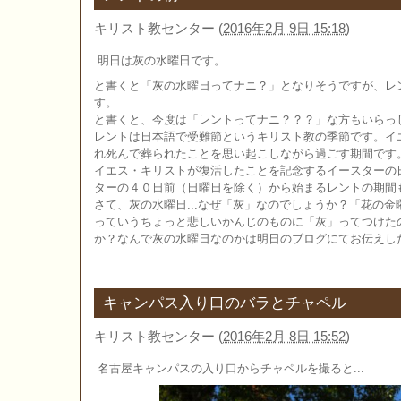
キリスト教センター
(
2016年2月 9日 15:18
)
明日は灰の水曜日です。
と書くと「灰の水曜日ってナニ？」となりそうですが、レ
す。
と書くと、今度は「レントってナニ？？？」な方もいらっ
レントは日本語で受難節というキリスト教の季節です。イ
れ死んで葬られたことを思い起こしながら過ごす期間です
イエス・キリストが復活したことを記念するイースターの
ターの４０日前（日曜日を除く）から始まるレントの期間
さて、灰の水曜日...なぜ「灰」なのでしょうか？「花の
っていうちょっと悲しいかんじのものに「灰」ってつけた
か？なんで灰の水曜日なのかは明日のブログにてお伝えし
キャンパス入り口のバラとチャペル
キリスト教センター
(
2016年2月 8日 15:52
)
名古屋キャンパスの入り口からチャペルを撮ると...