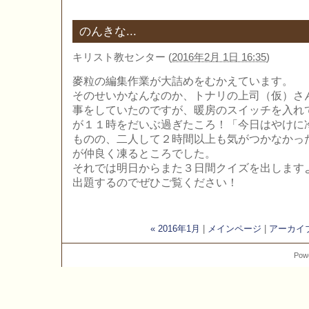
のんきな...
キリスト教センター
(
2016年2月 1日 16:35
)
麥粒の編集作業が大詰めをむかえています。
そのせいかなんなのか、トナリの上司（仮）さ
事をしていたのですが、暖房のスイッチを入れ
が１１時をだいぶ過ぎたころ！「今日はやけに
ものの、二人して２時間以上も気がつかなかっ
が仲良く凍るところでした。
それでは明日からまた３日間クイズを出します
出題するのでぜひご覧ください！
« 2016年1月
|
メインページ
|
アーカイ
Pow