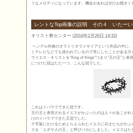
うなメロディになっています。機会があればぜひお聴きく
レントなTop画像の説明 その４ いたー
キリスト教センター
(
2016年2月26日 14:32
)
ヘンデル作曲のオラトリオでメサイアという作品の中に、
くテレビなどでも使われているので耳にしたことがある方
でイエス・キリストを"King of Kings"つまり"王の王
につけた冠はただ一つ、こんな冠でした。
これはイバラでできた冠です。
王の王と表現されるイエスがかぶったのは人々があこがれ
けのイバラでできた王冠でした。
十字架にかけるためとらえられたイエスに兵士たちがかぶ
スを「ユダヤ人の王」と呼びバカにしました。イエスはた