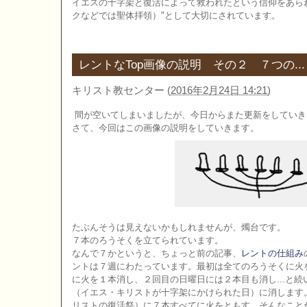
イエスの十字架と復活によって救われたという信仰をあら
クなどでは聖体拝領）"として大切にされています。
レントなTop画像の説明 その２ ７つの...
キリスト教センター
(
2016年2月24日 14:21
)
間が空いてしまいましたが、今日からまた更新をしていき
さて、今回はこの画像の説明をしていきます。
たぶんそうは見えないかもしれませんが、燭台です。
７本のろうそくを立てられています。
なんで７かというと、ちょっと前の記事、
レントの仕組み
ントは７週にわたっています。最初は全てのろうそくに火
に火を１本消し、２回目の日曜日には２本目も消し...と
（イエス・キリストが十字架にかけられた日）に消します
リストの復活祭）に７本すべてに火をともす、そんなこと