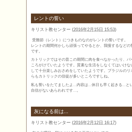
レントの誓い
キリスト教センター
(
2016年2月15日 15:53
)
受難節（レント）につきものなのがレントの誓いです。
レントの期間何かしら頑張ってやるとか、我慢するなどの
です。
カトリックではその昔この期間に肉を食べなかったり、パ
ころがけていたようです。質素な生活をしなくてはいけな
して十分楽しみおさめをしていたようです。ブラジルのリ
らもカトリックの信徒が多いところですしね。
私も誓いをたてましたよ...内容は...休日も早く起きる...と
自信がないあらわれです...。
灰になる前は...
キリスト教センター
(
2016年2月12日 16:17
)