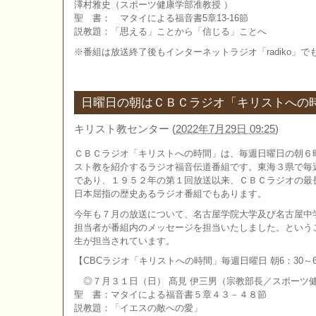
澤村雅史（スポーツ健康学部准教授 ）
聖 書： マタイによる福音書5章13-16節
説教題：「思える」ことから「信じる」ことへ
※番組は放送終了後もインターネットラジオ「radiko」
日曜日の朝はＣＢＣラジオ「キリストへの
キリスト教センター
(
2022年7月29日 09:25
)
ＣＢＣラジオ「キリストへの時間」は、毎週日曜日の朝６
スト教を紹介するラジオ福音伝道番組です。東海３県で毎
であり、１９５２年の第１回放送以来、ＣＢＣラジオの最
日本屈指の歴史あるラジオ番組でもあります。
今年も７月の放送について、名古屋学院大学及び名古屋中
担当者が番組内のメッセージを担当いたしました。という
生が担当されています。
【CBCラジオ「キリストへの時間」毎週日曜日 朝6：30～6
◎７月３１日（日） 髙見 伊三男（宗教部長／スポーツ
聖 書：マタイによる福音書５章４３－４８節
説教題：「イエスの敵への愛」