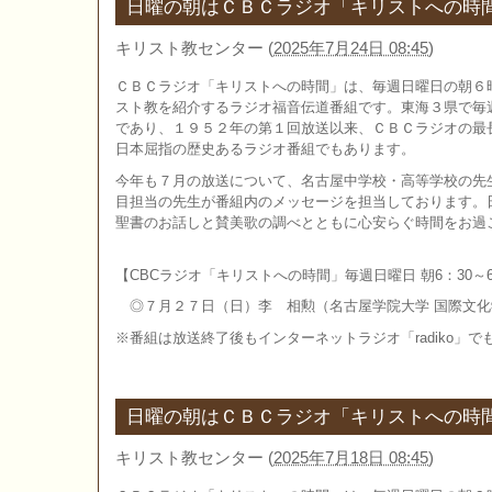
日曜の朝はＣＢＣラジオ「キリストへの時
キリスト教センター
(
2025年7月24日 08:45
)
ＣＢＣラジオ「キリストへの時間」は、毎週日曜日の朝６
スト教を紹介するラジオ福音伝道番組です。東海３県で毎
であり、１９５２年の第１回放送以来、ＣＢＣラジオの最
日本屈指の歴史あるラジオ番組でもあります。
今年も７月の放送について、名古屋中学校・高等学校の先
目担当の先生が番組内のメッセージを担当しております。
聖書のお話しと賛美歌の調べとともに心安らぐ時間をお過
【CBCラジオ「キリストへの時間」毎週日曜日 朝6：30～6
◎７月２７日（日）李 相勲（名古屋学院大学 国際文化
※番組は放送終了後もインターネットラジオ「radiko」
日曜の朝はＣＢＣラジオ「キリストへの時
キリスト教センター
(
2025年7月18日 08:45
)