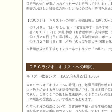
目担当の先生が番組内のメッセージを担当しております。
聖書のお話しと賛美歌の調べとともに心安らぐ時間をお過
【CBCラジオ「キリストへの時間」毎週日曜日 朝6：30～6
◎７月６日（日）琴 ひかる（（名古屋中学・高等学校 
◎７月１３日（日）大薮 博康（名古屋中学・高等学校 
◎７月２０日（日）澤村雅史（名古屋学院大学 スポーツ
◎７月２７日（日）李 相勲（名古屋学院大学 国際文化
※番組は放送終了後もインターネットラジオ「radiko」
ＣＢＣラジオ「キリストへの時間」
キリスト教センター
(
2025年6月27日 16:35
)
ＣＢＣラジオ「キリストへの時間」は、毎週日曜日の朝６
スト教を紹介するラジオ福音伝道番組です。東海３県で毎
であり、１９５２年の第１回放送以来、ＣＢＣラジオの最
日本屈指の歴史あるラジオ番組でもあります。
今年も７月の放送について、名古屋中学校・高等学校の先
目担当の先生が番組内のメッセージを担当しております。