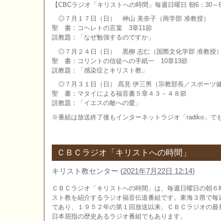
【CBCラジオ「キリストへの時間」毎週日曜日 朝6：30～6
◎７月１７日（日） 神山 美奈子（商学部 准教授）
聖 書：コヘレトの言葉 3章11節
説教題：「なぜ勉強するのですか」
◎７月２４日（日） 黒柳 志仁（国際文化学部 准教授
聖 書：コリントの信徒への手紙一 10章13節
説教題：「感染症とキリスト教」
◎７月３１日（日） 髙見 伊三男（宗教部長／スポーツ
聖 書：マタイによる福音書５章４３－４８節
説教題：「イエスの敵への愛」
※番組は放送終了後もインターネットラジオ「radiko」
ＣＢＣラジオ「キリストへの時間」
キリスト教センター
(
2021年7月22日 12:14
)
ＣＢＣラジオ「キリストへの時間」は、毎週日曜日の朝６
スト教を紹介するラジオ福音伝道番組です。東海３県で毎
であり、１９５２年の第１回放送以来、ＣＢＣラジオの最
日本屈指の歴史あるラジオ番組でもあります。