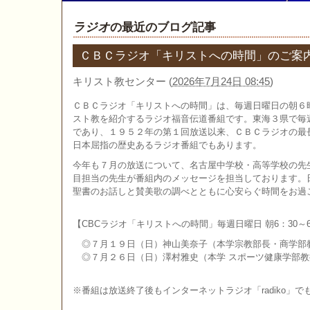
ラジオ
の最近のブログ記事
ＣＢＣラジオ「キリストへの時間」のご案
キリスト教センター
(
2026年7月24日 08:45
)
ＣＢＣラジオ「キリストへの時間」は、毎週日曜日の朝６
スト教を紹介するラジオ福音伝道番組です。東海３県で毎
であり、１９５２年の第１回放送以来、ＣＢＣラジオの最
日本屈指の歴史あるラジオ番組でもあります。
今年も７月の放送について、名古屋中学校・高等学校の先
目担当の先生が番組内のメッセージを担当しております。
聖書のお話しと賛美歌の調べとともに心安らぐ時間をお過
【CBCラジオ「キリストへの時間」毎週日曜日 朝6：30～6
◎７月１９日（日）神山美奈子（本学宗教部長・商学部
◎７月２６日（日）澤村雅史（本学 スポーツ健康学部教
※番組は放送終了後もインターネットラジオ「radiko」