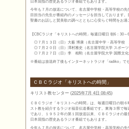
日本屈指の歴史あるラジオ番組でもあります。
今年も７月の放送について、名古屋中学校・高等学校の先
目担当の先生が番組内のメッセージを担当しております。
聖書のお話しと賛美歌の調べとともに心安らぐ時間をお過
【CBCラジオ「キリストへの時間」毎週日曜日 朝6：30～6
◎７月１３日（日）大薮 博康（名古屋中学・高等学校 
◎７月２０日（日）澤村雅史（名古屋学院大学 スポーツ
◎７月２７日（日）李 相勲（名古屋学院大学 国際文化
※番組は放送終了後もインターネットラジオ「radiko」
ＣＢＣラジオ「キリストへの時間」
キリスト教センター
(
2025年7月 4日 08:45
)
ＣＢＣラジオ「キリストへの時間」は、毎週日曜日の朝６
スト教を紹介するラジオ福音伝道番組です。東海３県で毎
であり、１９５２年の第１回放送以来、ＣＢＣラジオの最
日本屈指の歴史あるラジオ番組でもあります。
今年も７月の放送について、名古屋中学校・高等学校の先