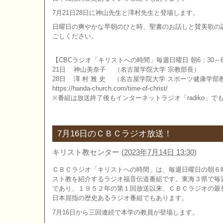
7月21日28日に神山先生と澤村先生と登場します。
日曜日の爽やかな早朝のひと時、聖書のお話しと賛美歌の
ごしください。
【CBCラジオ「キリストへの時間」毎週日曜日 朝6：30～6
21日 神山美奈子 （名古屋学院大学 宗教部長）
28日 澤 村 雅 史 （名古屋学院大学 スポーツ健康学部
https://handa-church.com/time-of-christ/
※番組は放送終了後もインターネットラジオ「radiko」
7月16日のＣＢＣラジオ放送！
キリスト教センター
(
2023年7月14日 13:30
)
ＣＢＣラジオ「キリストへの時間」は、毎週日曜日の朝６
スト教を紹介するラジオ福音伝道番組です。東海３県で毎
であり、１９５２年の第１回放送以来、ＣＢＣラジオの最
日本屈指の歴史あるラジオ番組でもあります。
7月16日から三回連続で本学の教員が登場します。