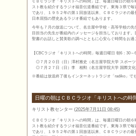
ＣＢＣラジオ「キリストへの時間」は、毎週日曜日の朝６
スト教を紹介するラジオ福音伝道番組です。東海３県で毎
であり、１９５２年の第１回放送以来、ＣＢＣラジオの最
日本屈指の歴史あるラジオ番組でもあります。
今年も７月の放送について、名古屋中学校・高等学校の先
目担当の先生が番組内のメッセージを担当しております。
聖書のお話しと賛美歌の調べとともに心安らぐ時間をお過
【CBCラジオ「キリストへの時間」毎週日曜日 朝6：30～6
◎７月２０日（日）澤村雅史（名古屋学院大学 スポーツ
◎７月２７日（日）李 相勲（名古屋学院大学 国際文化
※番組は放送終了後もインターネットラジオ「radiko」
日曜の朝はＣＢＣラジオ「キリストへの時
キリスト教センター
(
2025年7月11日 08:45
)
ＣＢＣラジオ「キリストへの時間」は、毎週日曜日の朝６
スト教を紹介するラジオ福音伝道番組です。東海３県で毎
であり、１９５２年の第１回放送以来、ＣＢＣラジオの最