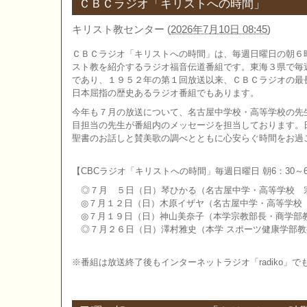
ＣＢＣラジオ「キリストへの時間」
キリスト教センター
(
2026年7月10日 08:45
)
ＣＢＣラジオ「キリストへの時間」は、毎週日曜日の朝６
スト教を紹介するラジオ福音伝道番組です。東海３県で毎
であり、１９５２年の第１回放送以来、ＣＢＣラジオの最
日本屈指の歴史あるラジオ番組でもあります。
今年も７月の放送について、名古屋中学校・高等学校の先
目担当の先生が番組内のメッセージを担当しております。
聖書のお話しと賛美歌の調べとともに心安らぐ時間をお過
【CBCラジオ「キリストへの時間」毎週日曜日 朝6：30～6
◎７月 ５日（日）琴ひかる（名古屋中学・高等学校 
◎７月１２日（日）木原イザヤ（名古屋中学・高等学校
◎７月１９日（日）神山美奈子（本学宗教部長・商学部
◎７月２６日（日）澤村雅史（本学 スポーツ健康学部教
※番組は放送終了後もインターネットラジオ「radiko」