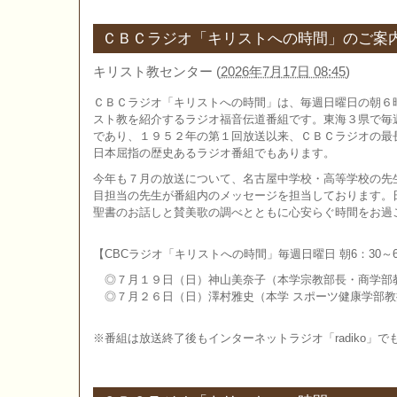
ＣＢＣラジオ「キリストへの時間」のご案
キリスト教センター
(
2026年7月17日 08:45
)
ＣＢＣラジオ「キリストへの時間」は、毎週日曜日の朝６
スト教を紹介するラジオ福音伝道番組です。東海３県で毎
であり、１９５２年の第１回放送以来、ＣＢＣラジオの最
日本屈指の歴史あるラジオ番組でもあります。
今年も７月の放送について、名古屋中学校・高等学校の先
目担当の先生が番組内のメッセージを担当しております。
聖書のお話しと賛美歌の調べとともに心安らぐ時間をお過
【CBCラジオ「キリストへの時間」毎週日曜日 朝6：30～6
◎７月１９日（日）神山美奈子（本学宗教部長・商学部
◎７月２６日（日）澤村雅史（本学 スポーツ健康学部教
※番組は放送終了後もインターネットラジオ「radiko」