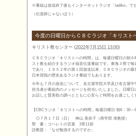
※番組は放送終了後もインターネットラジオ「radiko」
（伝道師じゃないほう）
今度の日曜日からＣＢＣラジオ「キリスト
キリスト教センター
(
2022年7月15日 13:00
)
ＣＢＣラジオ「キリストへの時間」は、毎週日曜日の朝６
スト教を紹介するラジオ福音伝道番組です。東海３県で毎
であり、１９５２年の第１回放送以来、ＣＢＣラジオの最
日本屈指の歴史あるラジオ番組でもあります。
今年も７月の放送について、名古屋学院大学及び名古屋中
担当者が番組内のメッセージを担当いたしました。日曜日
お話しと賛美歌の調べとともに心安らぐ時間をお過ごしく
【CBCラジオ「キリストへの時間」毎週日曜日 朝6：30～6
◎７月１７日（日） 神山 美奈子（商学部 准教授）
聖 書：コヘレトの言葉 3章11節
説教題：「なぜ勉強するのですか」