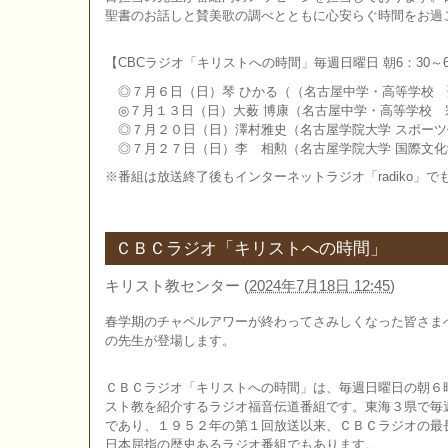
聖書のお話しと賛美歌の調べとともに心安らぐ時間をお過
【CBCラジオ「キリストへの時間」毎週日曜日 朝6：30～6
◎７月６日（日）琴 ひかる（（名古屋中学・高等学校 
◎７月１３日（日）大薮 博康（名古屋中学・高等学校 
◎７月２０日（日）澤村雅史（名古屋学院大学 スポーツ
◎７月２７日（日）李 相勲（名古屋学院大学 国際文化
※番組は放送終了後もインターネットラジオ「radiko」
ＣＢＣラジオ「キリストへの時間」
キリスト教センター
(
2024年7月18日 12:45
)
春学期のチャペルアワーが終わってさみしくなった皆さま
の先生が登場します。
ＣＢＣラジオ「キリストへの時間」は、毎週日曜日の朝６
スト教を紹介するラジオ福音伝道番組です。東海３県で毎
であり、１９５２年の第１回放送以来、ＣＢＣラジオの最
日本屈指の歴史あるラジオ番組でもあります。