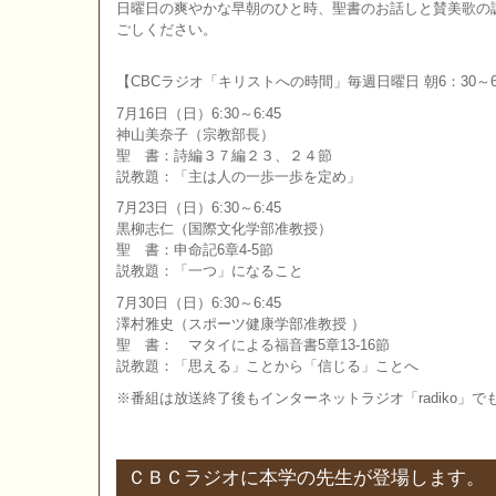
日曜日の爽やかな早朝のひと時、聖書のお話しと賛美歌の
ごしください。
【CBCラジオ「キリストへの時間」毎週日曜日 朝6：30～6
7月16日（日）6:30～6:45
神山美奈子（宗教部長）
聖 書：詩編３７編２３、２４節
説教題：「主は人の一歩一歩を定め」
7月23日（日）6:30～6:45
黒柳志仁（国際文化学部准教授）
聖 書：申命記6章4-5節
説教題：「一つ」になること
7月30日（日）6:30～6:45
澤村雅史（スポーツ健康学部准教授 ）
聖 書： マタイによる福音書5章13-16節
説教題：「思える」ことから「信じる」ことへ
※番組は放送終了後もインターネットラジオ「radiko」
ＣＢＣラジオに本学の先生が登場します。