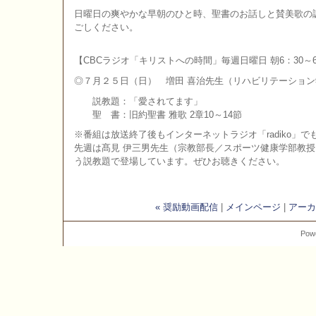
日曜日の爽やかな早朝のひと時、聖書のお話しと賛美歌の
ごしください。
【CBCラジオ「キリストへの時間」毎週日曜日 朝6：30～6
◎７月２５日（日） 増田 喜治先生（リハビリテーショ
説教題：「愛されてます」
聖 書：旧約聖書 雅歌 2章10～14節
※番組は放送終了後もインターネットラジオ「radiko」
先週は髙見 伊三男先生（宗教部長／スポーツ健康学部教
う説教題で登場しています。ぜひお聴きください。
« 奨励動画配信
|
メインページ
|
アーカ
Pow