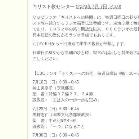
キリスト教センター
(
2023年7月 7日 14:00
)
ＣＢＣラジオ「キリストへの時間」は、毎週日曜日の朝６
スト教を紹介するラジオ福音伝道番組です。東海３県で毎
であり、１９５２年の第１回放送以来、ＣＢＣラジオの最
日本屈指の歴史あるラジオ番組でもあります。
7月の16日から三回連続で本学の教員が登場します。
日曜日の爽やかな早朝のひと時、聖書のお話しと賛美歌の
ごしください。
【CBCラジオ「キリストへの時間」毎週日曜日 朝6：30～6
7月16日（日）6:30～6:45
神山美奈子（宗教部長）
聖 書：詩編３７編２３、２４節
説教題：「主は人の一歩一歩を定め」
7月23日（日）6:30～6:45
黒柳志仁（国際文化学部准教授）
聖 書：申命記6章4-5節
説教題：「一つ」になること
7月30日（日）6:30～6:45