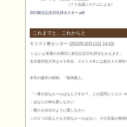
（ＴＶ会議システムによる）
2013創立記念日礼拝ポスター.pdf
これまでと、これからと
キリスト教センター
(
2013年10月11日 14:10
)
いよいよ来週の火曜日に創立記念日礼拝をむかえます。
名古屋学院大学は４９年目、２０１４年には創立５０周年
本学の建学の精神、「敬神愛人」
「一番大切なルールはなんですか？」との質問にイエス･
・あなたの神を愛しなさい
・隣人を自分のように愛しなさい
この２つの掟よりも大切なルールはない、その言葉が敬神