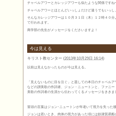
チャペルアワーとカレッジアワーも似たような関係ですね
チャペルアワーとほとんどいっしょだけど違うでもいっし
そんなカレッジアワーは１０月３１日（木）１２時４０分
て行われます。
商学部の先生がメッセージをくださいますよ！
今は見える
キリスト教センター
(
2013年10月29日 16:14
)
以前は見えなかったものが今は見える。
「見えないものに目を注ぐ」と題しての本日のチャペルア
などの讃美歌の作詞者、ジョン・ニュートンと、ファニー
美歌の作詞者の生涯から伝わってくるメッセージをききま
冒頭の言葉はジョン･ニュートンが年老いて視力を失った
ジョンは若いとき、肉体の視力があった頃には奴隷貿易船