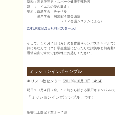
奨励：高見伊三男・スポーツ健康学部教授
題 ：「イエスの愛の教え」
場所：白鳥学舎 チャペル
瀬戸学舎 嗣業館４階会議室
（ＴＶ会議システムによる）
2013創立記念日礼拝ポスター.pdf
そして、１０月７日（月）の名古屋キャンパスチャペルで
拝にちなんで（？）学生生活にぴったりな讃美歌と前奏曲
退場自由ですのでお気軽にお越しください。
ミッションインポッシブル
キリスト教センター
(
2013年10月 3日 14:14
)
明日１０月４日（金）１３時から始まる瀬戸キャンパスの
「ミッションインポッシブル」
です！
聖書は士師記７章１～７節