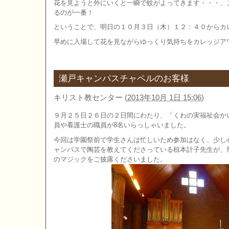
花を見ようと外にいくと一瞬で蚊がよってきます・・・、
るのが一番！
ということで、明日の１０月３日（木）１２：４０からカ
早めに入場して花を見ながらゆっくり気持ちをカレッジア
瀬戸キャンパスチャペルのお客様
キリスト教センター
(
2013年10月 1日 15:06
)
９月２５日２６日の２日間にわたり、「くわの実福祉会か
員や看護士の職員が8名いらっしゃいました。
今回は学園祭前で学生さんは忙しいため参加はなく、少し
ャンパスで陶芸を教えてくださっている椋本計子先生が、
のマジックをご披露くださいました。