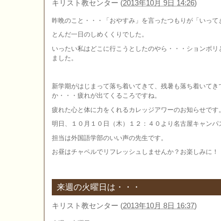
キリスト教センター
(
2013年10月 9日 14:26
)
昨晩のこと・・・「おやすみ」を言ったつもりが「いって
とんだ一日のしめくくりでした。
いったい私はどこに行こうとしたのやら・・・ションボリ
ました。
新学期がはじまって落ち着いてきて、残暑も落ち着いてき
か・・・疲れが出てくるころですね。
疲れた心と体に力をくれるカレッジアワーのお知らせです
明日、１０月１０日（木）１２：４０より名古屋キャンパ
担当は外国語学部のいい声の先生です。
お昼はチャペルでリフレッシュしませんか？お楽しみに！
来週の火曜日は・・・
キリスト教センター
(
2013年10月 8日 16:37
)