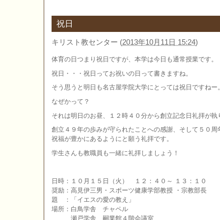
祝日
キリスト教センター
(
2013年10月11日 15:24
)
体育の日つまり祝日ですが、本学は今日も通常授業です。
祝日・・・祝日ってお祝いの日って書きますね。
そう思うと明日も名古屋学院大学にとっては祝日ですねー
なぜかって？
それは明日のお昼、１２時４０分から創立記念日礼拝が執
創立４９年の歩みが守られたことへの感謝、そして５０周
祝福が豊かにあるようにと願う礼拝です。
学生さんも教職員も一緒に礼拝しましょう！
日時：１０月１５日（火） １２：４０～ １３：１０
奨励：高見伊三男・スポーツ健康学部教授 ・宗教部長
題 ：「イエスの愛の教え」
場所：白鳥学舎 チャペル
瀬戸学舎 嗣業館４階会議室