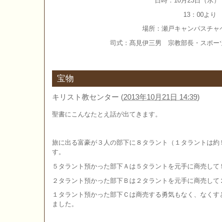
日時：10月23日（水）
13：00より
場所：瀬戸キャンパスチャ
司式：髙見伊三男 宗教部長・スポー
宝物
キリスト教センター
(
2013年10月21日 14:39
)
聖書にこんなたとえ話が出てきます。
旅に出る富豪が３人の部下に８タラント（１タラントは約
す。
５タラント預かった部下Ａは５タラントを元手に商売して
２タラント預かった部下Ｂは２タラントを元手に商売して
１タラント預かった部下Ｃは商売する勇気もなく、なくす
ました。