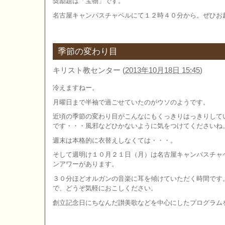
奨励題は「宝物」です。
名古屋キャンパスチャペルにて１２時４０分から。ぜひお
季節の変わり目
キリスト教センター
(
2013年10月18日 15:45
)
冷えますねー。
月曜日まで半袖で過ごせていたのがウソのようです。
近頃の季節の変わり目がこんなにもくっきりはっきりして
です・・・風邪などひかないように気をつけてくださいね
週末は本格的に衣替えしなくては・・・。
そして週明け１０月２１日（月）は名古屋キャンパスチャ
ンアワーがあります。
３０分ほどオルガンの音楽に耳を傾けていただく時間です
で、どうぞ気軽におこしください。
創立記念日にちなんだ讃美歌などを中心にしたプログラム