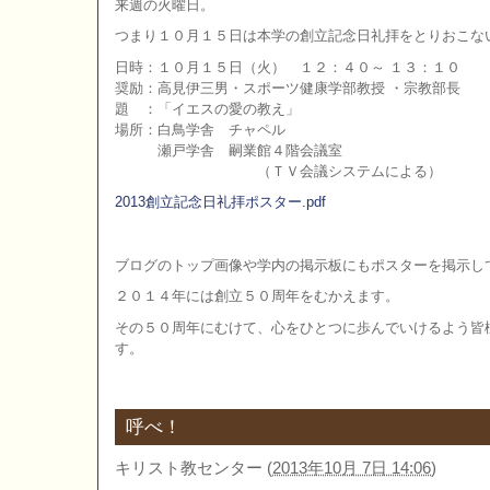
来週の火曜日。
つまり１０月１５日は本学の創立記念日礼拝をとりおこな
日時：１０月１５日（火） １２：４０～ １３：１０
奨励：高見伊三男・スポーツ健康学部教授 ・宗教部長
題 ：「イエスの愛の教え」
場所：白鳥学舎 チャペル
瀬戸学舎 嗣業館４階会議室
（ＴＶ会議システムによる）
2013創立記念日礼拝ポスター.pdf
ブログのトップ画像や学内の掲示板にもポスターを掲示し
２０１４年には創立５０周年をむかえます。
その５０周年にむけて、心をひとつに歩んでいけるよう皆
す。
呼べ！
キリスト教センター
(
2013年10月 7日 14:06
)