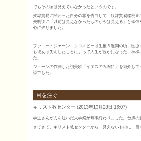
でもその頃は見えていなかったというのです。
奴隷貿易に関わった自分の罪を告白して、奴隷貿易船廃止
失明後に「以前は見えなかったものが今は見える」と確信
心に残りました。
ファニー・ジェーン・クロスビーは生後６週間の頃、医療
も彼女は失明したことによって人生が豊かになった、神様
た。
ジェーンの作詞した讃美歌『イエスのみ腕に』を紹介して
詩でした。
目を注ぐ
キリスト教センター
(
2013年10月28日 16:07
)
学生さんが力を注いだ大学祭が無事終わりました。台風の
さてさて、キリスト教センターから「見えないものに 目