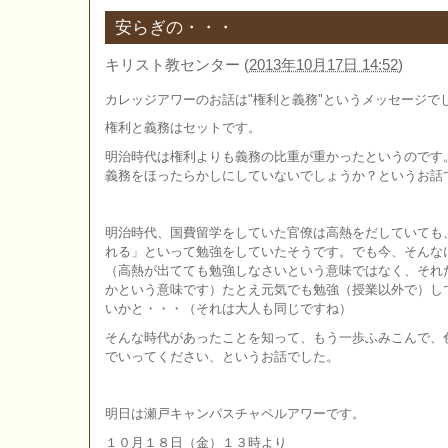
安らぎの・・・
キリスト教センター
(
2013年10月17日 14:52
)
カレッジアワーのお話は"権利と義務"というメッセージで
権利と義務はセットです。
明治時代は権利よりも義務の比重が重かったというのです
義務をほったらかしにしていないでしょうか？というお話
明治時代、国費留学をしていた官僚は高熱をだしていても
れる」といって勉強をしていたそうです。でも今、そんな
（高熱が出てても勉強しなさいという意味ではなく、それ
かという意味です）たとえ元気でも勉強（授業以外で）し
いかと・・・（それは大人も同じですね）
そんな時代があったことを知って、もう一歩ふみこんで、
でいってください、というお話でした。
明日は瀬戸キャンパスチャペルアワーです。
１０月１８日（金）１３時より