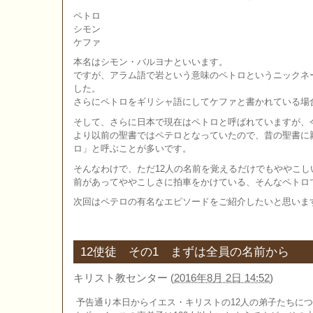
ペトロ
シモン
ケファ
本名はシモン・バルヨナといいます。
ですが、アラム語で岩という意味のペトロというニックネ
した。
さらにペトロをギリシャ語にしてケファと書かれている場
そして、さらに日本で現在はペトロと呼ばれていますが、
より以前の聖書ではペテロとなっていたので、昔の聖書に
ロ」と呼ぶことが多いです。
そんなわけで、ただ12人の名前を覚えるだけでもややこし
前があってややこしさに拍車をかけている、そんなペトロ
次回はペテロの有名なエピソードをご紹介したいと思いま
12使徒 その1 まずは全員の名前から
キリスト教センター
(
2016年8月 2日 14:52
)
予告通り本日からイエス・キリストの12人の弟子たちに