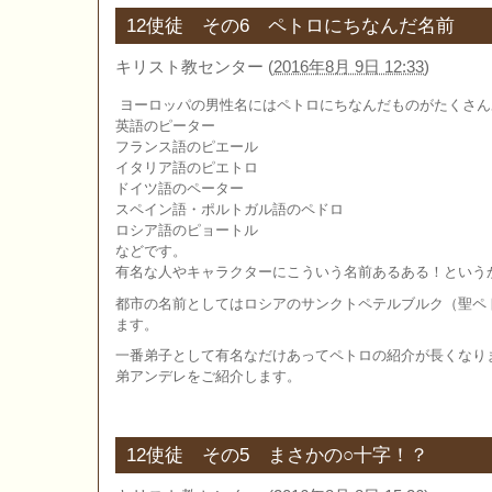
12使徒 その6 ペトロにちなんだ名前
キリスト教センター
(
2016年8月 9日 12:33
)
ヨーロッパの男性名にはペトロにちなんだものがたくさん
英語のピーター
フランス語のピエール
イタリア語のピエトロ
ドイツ語のペーター
スペイン語・ポルトガル語のペドロ
ロシア語のピョートル
などです。
有名な人やキャラクターにこういう名前あるある！という
都市の名前としてはロシアのサンクトペテルブルク（聖ペ
ます。
一番弟子として有名なだけあってペトロの紹介が長くなり
弟アンデレをご紹介します。
12使徒 その5 まさかの○十字！？