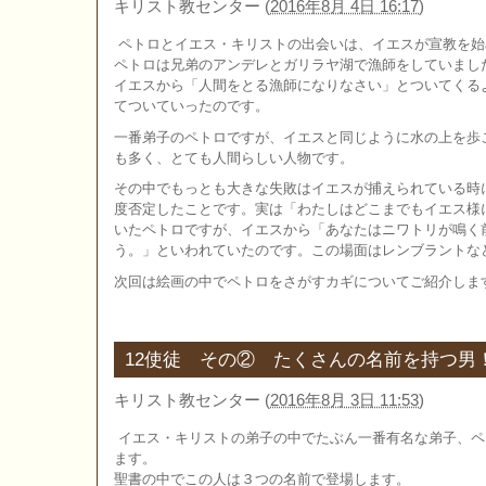
キリスト教センター
(
2016年8月 4日 16:17
)
ペトロとイエス・キリストの出会いは、イエスが宣教を始
ペトロは兄弟のアンデレとガリラヤ湖で漁師をしていまし
イエスから「人間をとる漁師になりなさい」とついてくる
てついていったのです。
一番弟子のペトロですが、イエスと同じように水の上を歩
も多く、とても人間らしい人物です。
その中でもっとも大きな失敗はイエスが捕えられている時
度否定したことです。実は「わたしはどこまでもイエス様
いたペトロですが、イエスから「あなたはニワトリが鳴く
う。」といわれていたのです。この場面はレンブラントな
次回は絵画の中でペトロをさがすカギについてご紹介しま
12使徒 その② たくさんの名前を持つ男
キリスト教センター
(
2016年8月 3日 11:53
)
イエス・キリストの弟子の中でたぶん一番有名な弟子、ペ
ます。
聖書の中でこの人は３つの名前で登場します。