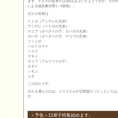
まず、イエスの直弟子は100人以上いたようですが、その
による福音書10章1～4節他）。
12人の名前は
ペトロ（アンデレの兄弟）
アンデレ（ペトロの兄弟）
ヤコブ（ゼベダイの子、ヨハネの兄弟）
ヨハネ（ゼベダイの子、ヤコブの兄弟）
フィリポ
バルトロマイ
トマス
マタイ
ヤコブ（アルファイの子）
タダイ
シモン
ユダ
この12人です。
12人を選んだのは、イスラエルが12部族だったことにち
す。
＜予告＞12弟子特集始めます。