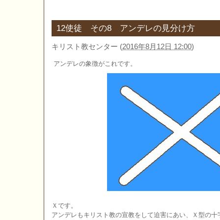
12使徒 その8 アンデレの見分け方
キリスト教センター
(
2016年8月12日 12:00
)
アンデレの象徴がこれです。
Ｘです。
アンデレもキリスト教の宣教をして迫害にあい、Ｘ型の十