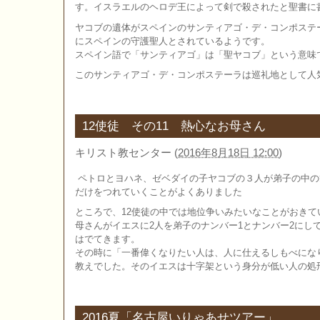
す。イスラエルのヘロデ王によって剣で殺されたと聖書に
ヤコブの遺体がスペインのサンティアゴ・デ・コンポステ
にスペインの守護聖人とされているようです。
スペイン語で「サンティアゴ」は「聖ヤコブ」という意味
このサンティアゴ・デ・コンポステーラは巡礼地として人
12使徒 その11 熱心なお母さん
キリスト教センター
(
2016年8月18日 12:00
)
ペトロとヨハネ、ゼベダイの子ヤコブの３人が弟子の中の
だけをつれていくことがよくありました
ところで、12使徒の中では地位争いみたいなことがおき
母さんがイエスに2人を弟子のナンバー1とナンバー2にし
はでてきます。
その時に「一番偉くなりたい人は、人に仕えるしもべにな
教えでした。そのイエスは十字架という身分が低い人の処
2016夏「名古屋いりゃあせツアー」