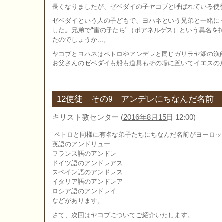
長くなりましたが、ゼベダイの子ヤコブと呼ばれている使
ゼベダイという人の子どもで、ヨハネという兄弟と一緒に
した。兄弟で"雷の子たち"（ボアネルゲス）という異名を
たのでしょうか...。
ヤコブとヨハネはペトロやアンデレと同じガリラヤ湖の漁
お父さんのゼベダイも船も道具もその場に置いてイエスの
12使徒 その9 アンデレにちなんだ名前
キリスト教センター
(
2016年8月15日 12:00
)
ペトロと同様に有名な弟子たちにちなんだ名前がヨーロッ
英語のアンドリュー
フランス語のアンドレ
ドイツ語のアンドレアス
スペイン語のアンドレス
イタリア語のアンドレア
ロシア語のアンドレイ
などがあります。
さて、次回はヤコブについてご紹介いたします。