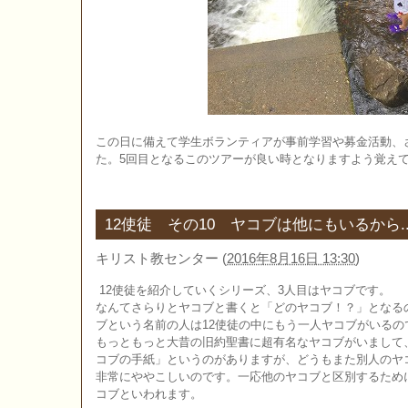
この日に備えて学生ボランティアが事前学習や募金活動、
た。5回目となるこのツアーが良い時となりますよう覚え
12使徒 その10 ヤコブは他にもいるから..
キリスト教センター
(
2016年8月16日 13:30
)
12使徒を紹介していくシリーズ、3人目はヤコブです。
なんてさらりとヤコブと書くと「どのヤコブ！？」となる
ブという名前の人は12使徒の中にもう一人ヤコブがいるの
もっともっと大昔の旧約聖書に超有名なヤコブがいまして
コブの手紙」というのがありますが、どうもまた別人のヤ
非常にややこしいのです。一応他のヤコブと区別するため
コブといわれます。