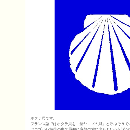
ホタテ貝です。
フランス語ではホタテ貝を「聖ヤコブの貝」と呼ぶそうで
ヤコブが12使徒の中で最初に宣教の旅に出たという伝説