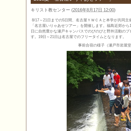
キリスト教センター
(
2016年8月17日 12:00
)
8/17～21日までの5日間、名古屋ＹＷＣＡと本学が共同主
「名古屋いりゃあせツアー」を開催します。福島近郊から11
日に自然豊かな瀬戸キャンパスでのびのびと野外活動のプ
す。19日～21日は名古屋でのフリータイムとなります。
事前合宿の様子（瀬戸市岩屋