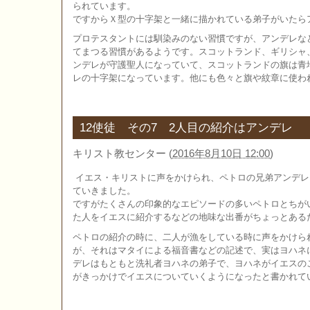
られています。
ですからＸ型の十字架と一緒に描かれている弟子がいたら
プロテスタントには馴染みのない習慣ですが、アンデレな
てまつる習慣があるようです。スコットランド、ギリシャ
ンデレが守護聖人になっていて、スコットランドの旗は青
レの十字架になっています。他にも色々と旗や紋章に使わ
12使徒 その7 2人目の紹介はアンデレ
キリスト教センター
(
2016年8月10日 12:00
)
イエス・キリストに声をかけられ、ペトロの兄弟アンデレ
ていきました。
ですがたくさんの印象的なエピソードの多いペトロとちが
た人をイエスに紹介するなどの地味な出番がちょっとある
ペトロの紹介の時に、二人が漁をしている時に声をかけら
が、それはマタイによる福音書などの記述で、実はヨハネ
デレはもともと洗礼者ヨハネの弟子で、ヨハネがイエスの
がきっかけでイエスについていくようになったと書かれて