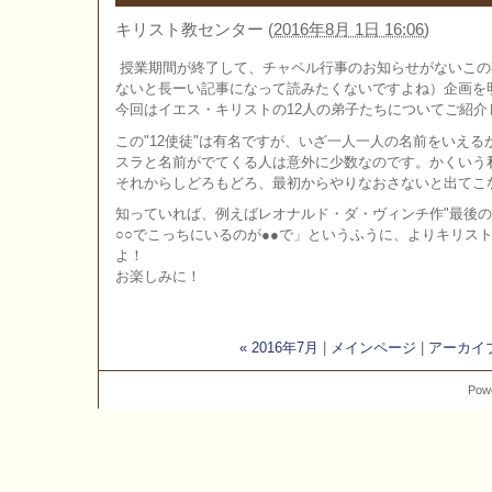
キリスト教センター
(
2016年8月 1日 16:06
)
授業期間が終了して、チャペル行事のお知らせがないこの
ないと長ーい記事になって読みたくないですよね）企画を
今回はイエス・キリストの12人の弟子たちについてご紹介
この"12使徒"は有名ですが、いざ一人一人の名前をいえ
スラと名前がでてくる人は意外に少数なのです。かくいう
それからしどろもどろ、最初からやりなおさないと出てこ
知っていれば、例えばレオナルド・ダ・ヴィンチ作"最後の
○○でこっちにいるのが●●で」というふうに、よりキリス
よ！
お楽しみに！
« 2016年7月
|
メインページ
|
アーカイ
Pow