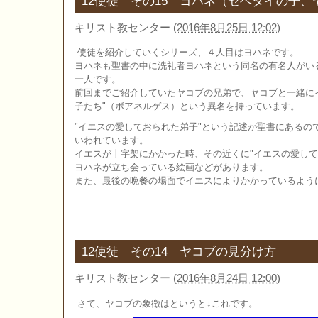
12使徒 その15 ヨハネ（ゼベダイの子、
キリスト教センター
(
2016年8月25日 12:02
)
使徒を紹介していくシリーズ、４人目はヨハネです。
ヨハネも聖書の中に洗礼者ヨハネという同名の有名人がい
一人です。
前回までご紹介していたヤコブの兄弟で、ヤコブと一緒に
子たち"（ボアネルゲス）という異名を持っています。
"イエスの愛しておられた弟子"という記述が聖書にあるの
いわれています。
イエスが十字架にかかった時、その近くに"イエスの愛して
ヨハネが立ち会っている絵画などがあります。
また、最後の晩餐の場面でイエスによりかかっているよう
12使徒 その14 ヤコブの見分け方
キリスト教センター
(
2016年8月24日 12:00
)
さて、ヤコブの象徴はというと↓これです。