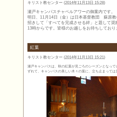
キリスト教センター
(
2014年11月13日 15:28
)
瀬戸キャンパスチャペルアワーの御案内です。
明日、11月14日（金）は日本基督教団 蘇原
招きして「すべてを完成させる絆」と題して奨
13時からです。皆様のお越しをお待ちしており
紅葉
キリスト教センター
(
2014年11月13日 15:21
)
瀬戸キャンパスは、秋の紅葉が見ごろのシーズンとなって
ずれて、キャンパスの美しい木々の葉に、立ち止まっては