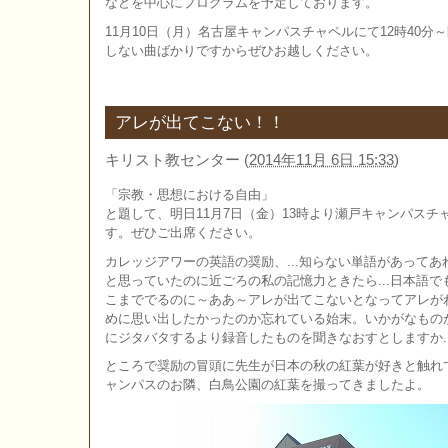
などを中心にプログラムを予定しております。
11月10日（月）名古屋キャンパスチャペルにて12時40
しない曲ばかりですからぜひお越しください。
アレが出てこない！！
キリスト教センター
(
2014年11月 6日 15:33
)
「宗教・思想における自由」
と題して、明日11月7日（金）13時より瀬戸キャンパス
す。ぜひご出席ください。
カレッジアワーの英語の奨励、...知らない単語があって
と思っていたのに近ごろの私の記憶力ときたら...日本語
こまででるのに～ああ～アレが出てこないとなってアレが
めに思い出したかったのか忘れている始末。いかがなもの
にジタバタするより録音したものを聞きなおすとしますか..
ところで奨励の冒頭に先生が日本の秋の紅葉が好きと触れ
ャンパスのお隣、白鳥公園の紅葉を撮ってきましたよ。