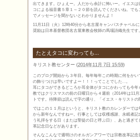
出てきます。ひょえー。人だから余計に怖いー。イエスは彼
コによる福音書５章１～２０節を読んでくださいね。でも
でメッセージを聞かないとわかりませんよ！
11月11日（火）12時40分から名古屋キャンパスチャペル
奨励は日本基督教団名古屋東教会牧師の馬場詩織先生です
たとえタコに変わっても...
キリスト教センター
(
2014年11月 7日 15:59
)
このブログ開始から３年目。毎年毎年この時期に何をかいて
の飾りつけは早いですよー！！！ってことでした...。
耳にタコができるどころか耳全体がタコにかわっても今年
教ではクリスマスの前の日曜日から４週前（2014年は11
トです。待降節は読んで字の通り、「イエス・キリストの
ではこの１１月はというと、キリスト教のカレンダーでは
から新年なんですねー。行事としては収穫感謝、永眠者記
う礼拝をする日（または聖徒の日と呼ぶ日）、あと過ぎてし
革記念日などがあります。
そんなこんなで週明けのオルガンアワーでは宗教改革記念