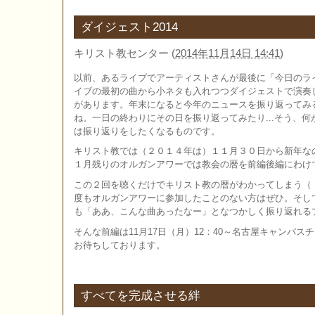
ダイジェスト2014
キリスト教センター
(
2014年11月14日 14:41
)
以前、あるライブでアーティストさんが最後に「今日のラ
イブの最初の曲から小ネタも入れつつダイジェストで演奏
があります。年末になると今年のニュースを振り返ってみ
ね。一日の終わりにその日を振り返ってみたり...そう、
は振り返りをしたくなるものです。
キリスト教では（２０１４年は）１１月３０日から新年な
１月残りのオルガンアワーでは教会の暦を前編後編にわけ
この２回を聴くだけでキリスト教の暦がわかってしまう（
度もオルガンアワーに参加したことのない方はぜひ。そし
も「ああ、こんな曲あったなー」となつかしく振り返れる
そんな前編は11月17日（月）12：40～名古屋キャンパス
お待ちしております。
すべてを完成させる絆