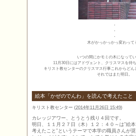
・
・
・
木がかっかっかっ変わって
いつの間にかモミの木になって
11月30日にはアドヴェント、クリスマスを待
キリスト教センターのクリスマス行事これからどん
それではまた明日。
絵本「かぜのでんわ」を読んで考えたこと
キリスト教センター
(
2014年11月26日 15:49
)
カレッジアワー、とうとう残り４回です。
明日、１１月２７日（木）１２：４０～は"絵
考えたこと"というテーマで本学の職員さんが