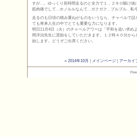
すが...。ゆっくり長時間走るのと全力で１，２キロ駆け
筋肉痛でして...ホノルルなんて...ガクガク...ブルブル...
走るのも日頃の積み重ねがものをいうなら、チャペルで話
ても将来人生の中でとても重要な力になります。
明日11月4日（火）のチャペルアワーは「平和を追い求め
岡洋治先生に奨励をしていただきます。１２時４０分から
始します。どうぞご出席ください。
« 2014年10月
|
メインページ
|
アーカイ
Pow