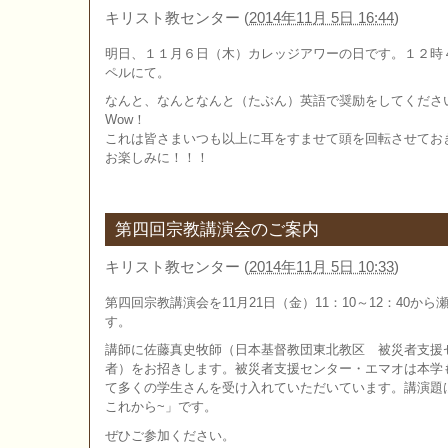
キリスト教センター
(
2014年11月 5日 16:44
)
明日、１１月６日（木）カレッジアワーの日です。１２時
ペルにて。
なんと、なんとなんと（たぶん）英語で奨励をしてくださ
Wow！
これは皆さまいつも以上に耳をすませて頭を回転させてお
お楽しみに！！！
第四回宗教講演会のご案内
キリスト教センター
(
2014年11月 5日 10:33
)
第四回宗教講演会を11月21日（金）11：10～12：40
す。
講師に佐藤真史牧師（日本基督教団東北教区 被災者支援
者）をお招きします。被災者支援センター・エマオは本学
て多くの学生さんを受け入れていただいています。講演題
これから~」です。
ぜひご参加ください。