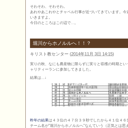
そわそわ、そわそわ。
あれやあこれやとチャペル行事が近づいてきています。今
いきますよ。
今日のところはこの辺で...。
堀川からホノルルへ！！？
キリスト教センター
(
2014年11月 3日 14:15
)
実りの秋、なにも農産物に限らずに実りと収穫の時期とい
ャリティーランに参加してきました。
結果は...↓
昨年の結果
は４３位の４７分３９秒でしたから４１位４６
チーム名が"堀川からホノルルへ"なんていう（正気とは思