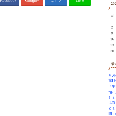
Facebook
Google+
はてブ
LINE
20
日
2
9
16
23
30
最
８月
館日
「平
"推
しょ
は当
ＣＢ
間」