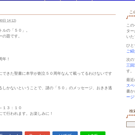
こ
0日 14:12
)
この
トルの「５０」。
ターが
ーの題です。
いた
ひと
ご紹
周年！
次の
三回
す。
にできた聖書に本学が創立５０周年なんて載ってるわけないです
最近
スペ
るしかないということで、謎の「５０」のメッセージ、おきき逃
書か
ージ
～１３：１０
検
にて行われます。お楽しみに！