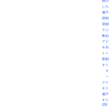
朝の礼
しろ
瀬戸
讃美歌
奨励動
ラジオ
教会暦
アド
今月
トー
聖歌隊
キリ
キ
一
クイズ
キリス
瀬戸
キリ
(20)