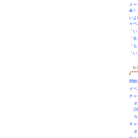
メー
⛪！
いよ
ャペ
「い
「生
「も
「い
カ
閉館
イベン
チャ
オ
(1
カ
チャ
オ