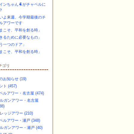
インちゃん🐏がチャペルに
？
いよ来週、今学期最後のチ
ルアワーです
まこそ、平和を創る時」
きるために必要なもの」
う一つのドア」
まこそ、平和を創る時」
テゴリ
のお知らせ (19)
ト (457)
ペルアワー・名古屋 (474)
ルガンアワー・名古屋
88)
レッジアワー (210)
ペルアワー・瀬戸 (348)
ルガンアワー・瀬戸 (40)