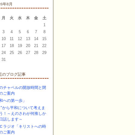
26年8月
月
火
水
木
金
土
1
3
4
5
6
7
8
10
11
12
13
14
15
17
18
19
20
21
22
24
25
26
27
28
29
31
近のブログ記事
のチャペルの開放時間と閉
のご案内
和への第一歩」
し"から平和について考えま
う！～えのさわが何推しか
日話します～
Ｃラジオ「キリストへの時
のご案内