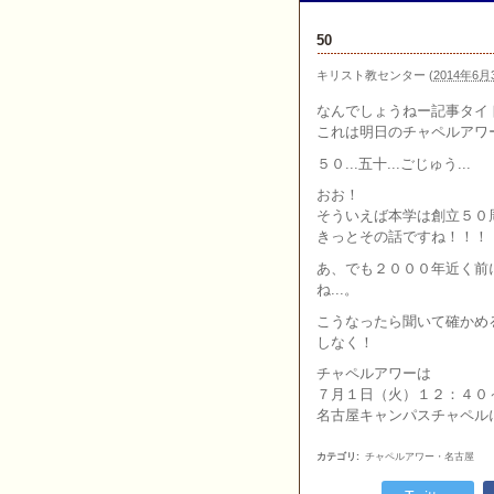
50
キリスト教センター
(
2014年6月3
なんでしょうねー記事タイ
これは明日のチャペルアワ
５０...五十...ごじゅう...
おお！
そういえば本学は創立５０
きっとその話ですね！！！
あ、でも２０００年近く前
ね...。
こうなったら聞いて確かめ
しなく！
チャペルアワーは
７月１日（火）１２：４０
名古屋キャンパスチャペル
カテゴリ
:
チャペルアワー・名古屋