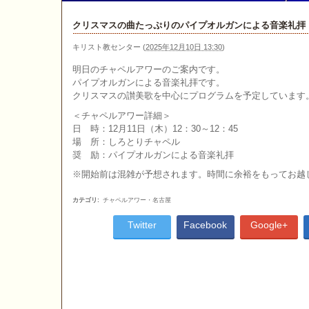
クリスマスの曲たっぷりのパイプオルガンによる音楽礼拝
キリスト教センター
(
2025年12月10日 13:30
)
明日のチャペルアワーのご案内です。
パイプオルガンによる音楽礼拝です。
クリスマスの讃美歌を中心にプログラムを予定しています
＜チャペルアワー詳細＞
日 時：12月11日（木）12：30～12：45
場 所：しろとりチャペル
奨 励：パイプオルガンによる音楽礼拝
※開始前は混雑が予想されます。時間に余裕をもってお越
カテゴリ
:
チャペルアワー・名古屋
Twitter
Facebook
Google+