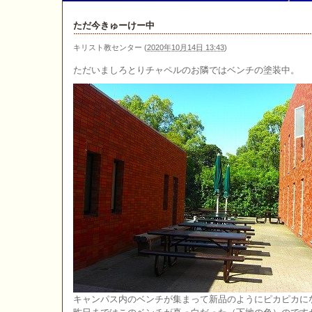
ただ今きゅーけー中
キリスト教センター
(
2020年10月14日 13:43
)
ただいましろとりチャペルのお隣ではベンチの塗装中。
キャンパス内のベンチが集まって新品のようにピカピカに