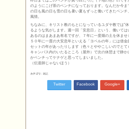
昨日まではこのベンチが真っ白だった（下地の色）のです
のようにこげ茶のベンチになっております。なんだか今ま
の日も風の日も雪の日も暑い夏もずっと働いてきたベンチ
風情。
ちなみに、キリスト教のもとになっているユダヤ教では"休
るような気がします。週一回「安息日」という、働いては
あるのはまあまあ有名ですが、７年に一度畑の土を休ませ
５０年に一度の大安息年といえる「ヨベルの年」には借金
セットの年があったりします（色々とややこしいのでとて
キャンパス内のいたるところ（屋外）で次の休憩まで静か
かベンチってケナゲと思ってしまいました。
（伝道師じゃないほう）
カテゴリ
:
雑記
Twitter
Facebook
Google+