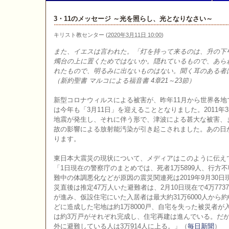
3・11のメッセージ ～光を照らし、光となりなさい～
キリスト教センター
(
2020年3月11日 10:00
)
また、イエスは言われた。「灯を持って来るのは、升の下
燭台の上に置くためではないか。隠れているもので、あら
れたもので、明るみに出ないものはない。聞く耳のある者
（新約聖書 マルコによる福音書 4章21～23節）
新型コロナウィルスによる被害が、昨年11月から世界各
は今年も「3月11日」を迎えることとなりました。2011年
地震が発生し、それに伴う形で、津波による甚大な被害、
故の影響による放射能汚染が引き起こされました。あの日
ります。
東日本大震災の現状について、メディアはこのように伝え
「1日現在の警察庁のまとめでは、死者1万5899人、行方不
難中の体調悪化などが原因の震災関連死は2019年9月30日現
災直後は推定47万人いた避難者は、2月10日現在で4万77
が進み、仮設住宅にいた入居者は最大約31万6000人から約
どに造成した宅地は約1万8000戸、自宅を失った被災者
は約3万戸がそれぞれ完成し、住宅再建は進んでいる。だ
外に避難している人は3万914人に上る。」（
毎日新聞
）