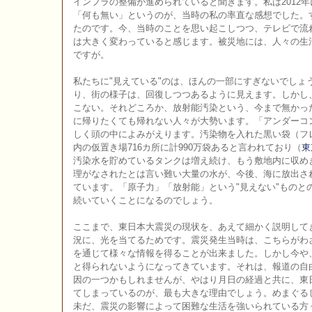
インフラの整備が進められていると聞きます。私は2012
「何も無い」というのが、当時の私の率直な感想でした。
たのです。今、当時のことを思い起こしつつ、テレビで流
は大きく変わっていると感じます。被災地には、人々の生
ですが。
私たちに"見えている"のは、ほんの一部にすぎないでしょ
り、街の様子は、回復しつつあるように見えます。しかし
こない。それどころか、放射能汚染という、今まで無かっ
に帰りたくても帰れない人々が大勢います。「アンダーコ
しく頭の中によみがえります。汚染物を入れた黒い袋（フ
内の仮置き場716カ所に計990万袋あると言われており（
東
汚染水を貯めているタンクは増え続け、もう敷地内に収め
理がなされたとは言い難い大量の水が、今後、海に放出さ
ています。「原子力」「放射能」という"見えない"ものと
続いていくことになるのでしょう。
ここまで、東日本大震災の現状を、あえて細かく説明してき
況に、光を当てるためです。震災発生当時は、こちらがわ
を通じて様々な情報を得ることが出来ました。しかし今や
と得られないようになってきています。それは、報道の自
因の一つかもしれませんが、やはり月日の経過と共に、東
てしまっているのが、最も大きな理由でしょう。めまぐる
未だ、震災の影響によって困難な生活を強いられている方