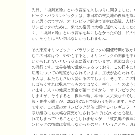
先日、「復興五輪」という言葉を久しぶりに聞きました。
ピック・パラリンピック」は、東日本の被災地の復興を旗
たと思うのですが、オリンピック関連で資材は高騰、人材
リンピックのために、東北の復興は大幅に遅れてしまった
く、「復興五輪」という言葉を耳にしなかったのは、私の
か。そうとは言い切れないかもしれません。
その東京オリンピック・パラリンピックの開催時期が数か
むこの日本は今、ややもすると、オリンピックの開催を中
いかもしれないという状況に置かれています。原因は言う
の流行です。世界各地で猛威をふるっており、この日本に
症者についての報道がなされています。症状があらわれて
る人は、私たちも含め大勢いるのでしょう。そして、この
しばらくすれば収束するものではなく、半年、一年のよう
います。人々の健康と安全が第一ですから、オリンピック
しますが、そうすると、復興五輪、本当に大丈夫なのでし
興・創生期間」が、2021年の3月で終わりを迎えます。
ですが、この度のオリンピック開催に関するイレギュラー
取り組みにも大幅な変更がなされるのではないかと心配し
れてしまっていることかもしれませんが、「被災地の復興
ンピックの招致は実現しなかったのだ」ということを、改