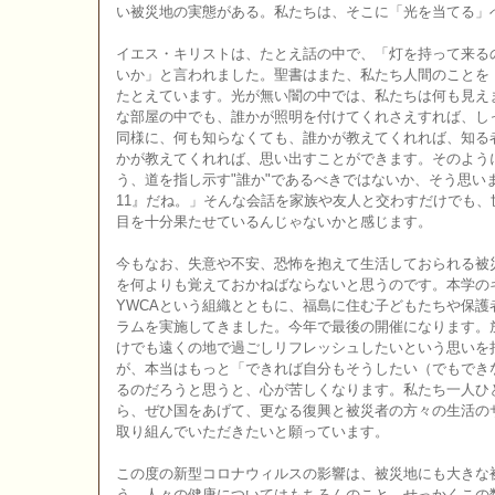
い被災地の実態がある。私たちは、そこに「光を当てる」
イエス・キリストは、たとえ話の中で、「灯を持って来る
いか」と言われました。聖書はまた、私たち人間のことを
たとえています。光が無い闇の中では、私たちは何も見え
な部屋の中でも、誰かが照明を付けてくれさえすれば、し
同様に、何も知らなくても、誰かが教えてくれれば、知る
かが教えてくれれば、思い出すことができます。そのよう
う、道を指し示す"誰か"であるべきではないか、そう思い
11』だね。」そんな会話を家族や友人と交わすだけでも
目を十分果たせているんじゃないかと感じます。
今もなお、失意や不安、恐怖を抱えて生活しておられる被
を何よりも覚えておかねばならないと思うのです。本学の
YWCAという組織とともに、福島に住む子どもたちや保護
ラムを実施してきました。今年で最後の開催になります。
けでも遠くの地で過ごしリフレッシュしたいという思いを
が、本当はもっと「できれば自分もそうしたい（でもでき
るのだろうと思うと、心が苦しくなります。私たち一人ひ
ら、ぜひ国をあげて、更なる復興と被災者の方々の生活の
取り組んでいただきたいと願っています。
この度の新型コロナウィルスの影響は、被災地にも大きな
う。人々の健康についてはもちろんのこと、せっかくこの