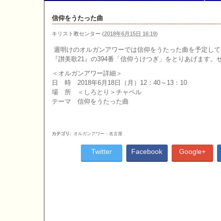
信仰をうたった曲
キリスト教センター
(
2018年6月15日 16:19
)
週明けのオルガンアワーでは信仰をうたった曲を予定して
『讃美歌21』の394番「信仰うけつぎ」をとりあげます。
＜オルガンアワー詳細＞
日 時 2018年6月18日（月）12：40～13：10
場 所 ＜しろとり＞チャペル
テーマ 信仰をうたった曲
カテゴリ
:
オルガンアワー・名古屋
Twitter
Facebook
Google+