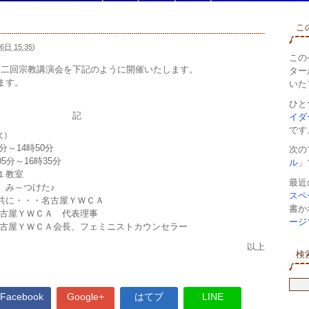
こ
6日 15:35
)
この
、第二回宗教講演会を下記のように開催いたします。
ターが
ます。
いた
ひと
記
イダ
です
火）
～14時50分
次の
～16時35分
ル
」
１教室
最近
 み～つけた♪
スペ
・・・名古屋ＹＷＣＡ
書か
屋ＹＷＣＡ 代表理事
ージ
ＷＣＡ会長、フェミニストカウンセラー
以上
検
Facebook
Google+
はてブ
LINE