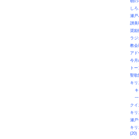
朝の礼
しろ
瀬戸
讃美歌
奨励動
ラジオ
教会暦
アド
今月
トー
聖歌隊
キリ
キ
一
クイズ
キリス
瀬戸
キリ
(20)