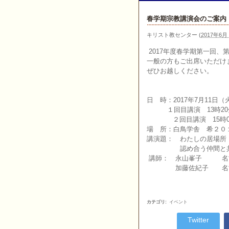
春学期宗教講演会のご案内
キリスト教センター
(
2017年6月 
2017年度春学期第一回
一般の方もご出席いただけ
ぜひお越しください。
日 時：2017年7月11日（
１回目講演 13時20分
２回目講演 15時05分
場 所：白鳥学舎 希２０
講演題： わたしの居場所
認め合う仲間と共に
講師： 永山峯子 名古
加藤佐紀子 名古屋Ｙ
カテゴリ
:
イベント
Twitter