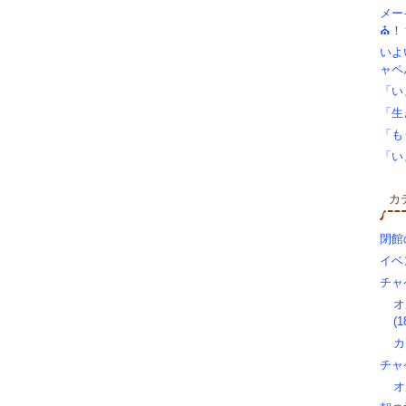
メー
⛪！
いよ
ャペ
「い
「生
「も
「い
カ
閉館
イベン
チャ
オ
(1
カ
チャ
オ