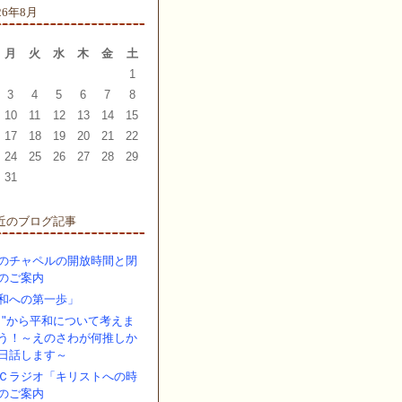
26年8月
月
火
水
木
金
土
1
3
4
5
6
7
8
10
11
12
13
14
15
17
18
19
20
21
22
24
25
26
27
28
29
31
近のブログ記事
のチャペルの開放時間と閉
のご案内
和への第一歩」
し"から平和について考えま
う！～えのさわが何推しか
日話します～
Ｃラジオ「キリストへの時
のご案内