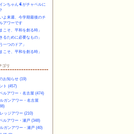
インちゃん🐏がチャペルに
？
いよ来週、今学期最後のチ
ルアワーです
まこそ、平和を創る時」
きるために必要なもの」
う一つのドア」
まこそ、平和を創る時」
テゴリ
のお知らせ (19)
ト (457)
ペルアワー・名古屋 (474)
ルガンアワー・名古屋
88)
レッジアワー (210)
ペルアワー・瀬戸 (348)
ルガンアワー・瀬戸 (40)