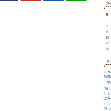
20
日
2
9
16
23
30
最
８月
館日
「平
"推
しょ
は当
ＣＢ
間」