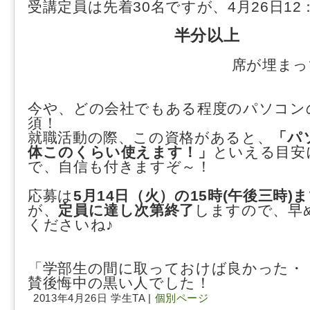
受講定員は先着30名ですが、4月26日12
半分以上
席が埋まっ
今や、どの会社でもある程度のパソコン
須！
就職活動の際、この資格があると、
「パ
体このくらい使えます！」
といえる目安
で、自信も付きますぞ～！
応募は
5月14日（火）の15時(午後三時)
が、
定員に達し次第終了
しますので、早
くださいね♪
「学部生の間に取っておけば良かった・
賛後悔中の黒い人でした！
2013年4月26日 学生TA |
個別ページ