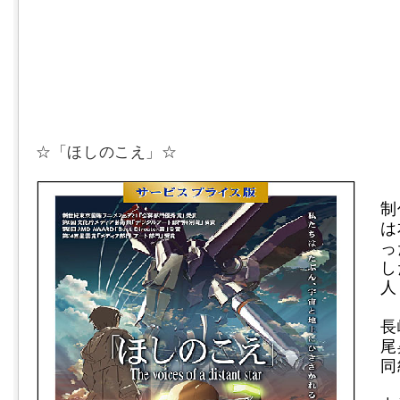
☆「ほしのこえ」☆
制
は
っ
し
人
長
尾
同