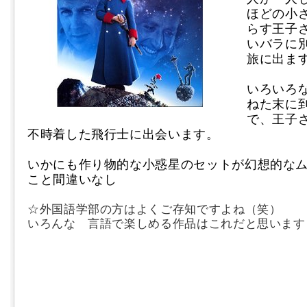
ほどの小
らす王子
いバラに
旅に出ま
いろいろ
ねた末に
で、王子
不時着した飛行士に出会います。
いかにも作り物的な小惑星のセットが幻想的な
こと間違いなし
☆外国語学部の方はよくご存知ですよね（笑）
いろんな 言語で楽しめる作品はこれだと思います