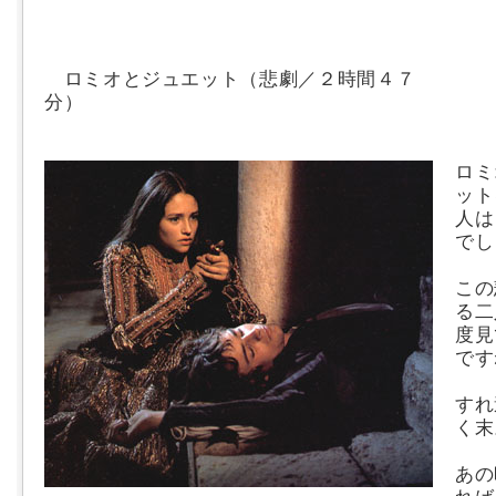
ロミオとジュエット（悲劇／２時間４７
分
ロミ
ット
人は
でし
この
る二
度見
です
すれ
く末
あの