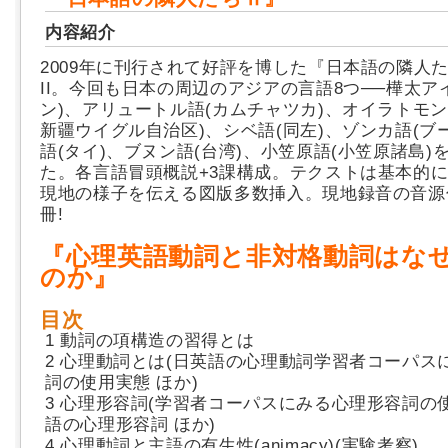
内容紹介
2009年に刊行されて好評を博した『日本語の隣人
II。今回も日本の周辺のアジアの言語8つ──樺太ア
ン)、アリュートル語(カムチャツカ)、オイラトモン
新疆ウイグル自治区)、シベ語(同左)、ゾンカ語(ブ
語(タイ)、ブヌン語(台湾)、小笠原語(小笠原諸島)
た。各言語冒頭概説+3課構成。テクストは基本的
現地の様子を伝える図版多数挿入。現地録音の音源
冊!
『心理英語動詞と非対格動詞はな
のか』
目次
1 動詞の項構造の習得とは
2 心理動詞とは(日英語の心理動詞学習者コーパス
詞の使用実態 ほか)
3 心理形容詞(学習者コーパスにみる心理形容詞の
語の心理形容詞 ほか)
4 心理動詞と主語の有生性(animacy)(実験考察)