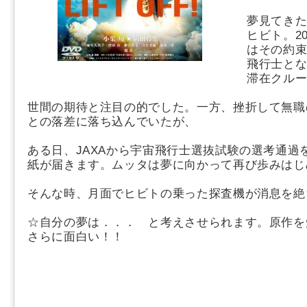
夢見てき
ヒビト。
2
はその約
飛行士と
滞在クル
世間の期待と注目の的でした。
一方、挫折して無職
との落差に落ち込んでいたが、
ある日、JAXAから宇宙飛行士選抜試験の選考通過
紙が届きます。ムッタは夢に向かって再び歩みはじ
そんな時、月面でヒビトの乗った探査機が消息を絶ち..
☆自分の夢は．．． と考えさせられます。原作を
さらに面白い！！