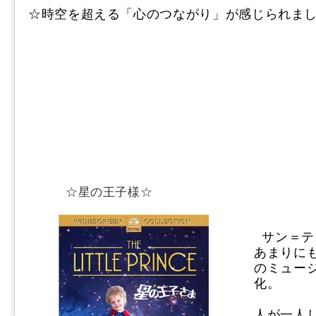
☆時空を超える「心のつながり」が感じられま
☆星の王子様☆
サン＝テ
あまりに
のミュー
化。
人が一人