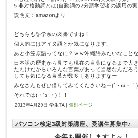
5 非対格動詞とは(自動詞の2分類学習者の誤用の実
説明文：amazonより
どちらも語学系の図書ですね！
個人的にはアイヌ語とか気になります。
あと小笠原語ってなに？ｗｗ沖縄語みたいなこと
日本語の歴史から見ても現在の言葉になるまで大
たわけだからいろんな言葉があって当然なんだろ
しても気になる言葉が数多くありますなー
みなさんもぜひ借りてみてくださいねー(´・ω・｀
それでは(・´з`・)！！
2013年4月29日 学生TA |
個別ページ
パソコン検定3級対策講座、受講生募集中♪
今年も開催しますよ～！