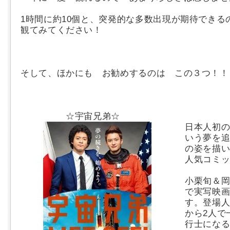
1時間に約10個と、突発的な
多数出現が期待でき
観てみてください！
そして、ほかにも お勧めするのは この３つ！！
☆宇宙兄弟☆
日本人初
いう夢を
の姿を描
人気コミ
小栗旬＆
で実写映
す。登場
から2人で
行士にな