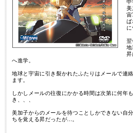
中
美
宙
ば
に
翌
地
昇
へ進学。
地球と宇宙に引き裂かれたふたりはメールで連
ます。
しかしメールの往復にかかる時間は次第に何年
き、、、
美加子からのメールを待つことしかできない自
ちを覚える昇だったが...。