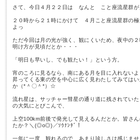
さて、今日４月２２日は なんと こと座流星群が
２０時から２１時にかけて ４月こと座流星群の極
よっ
ただ今回は月の光が強く、観にくいため、夜中の２
明け方が見頃だとか・・・
「明日も早いし、でも観たい！」という方。
宵のころに見るなら、南にある月を目に入れないよ
昇ってくる東の空を中心に広く見わたしてみてはい
か（*＾〇＾*）☆
流れ星は、サッチャー彗星の通り道に残されていた
の大気にとびこんで、
上空100km前後で発光して見えるんだとか。皆さ
たか？＼(◎o◎)／ｿｳﾅﾝﾀﾞ！
一年に一度 観れるので あまり珍しさは感じませ