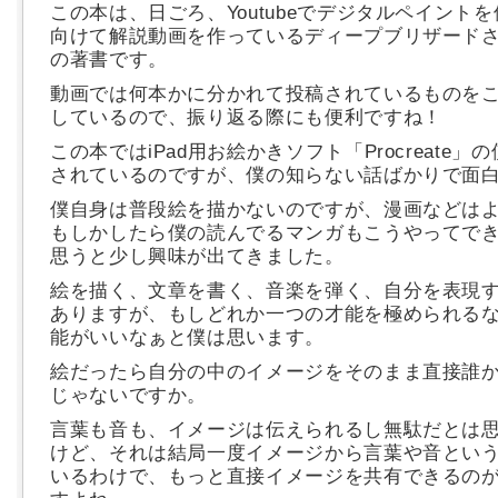
この本は、日ごろ、Youtubeでデジタルペイント
向けて解説動画を作っているディープブリザード
の著書です。
動画では何本かに分かれて投稿されているものをこ
しているので、振り返る際にも便利ですね！
この本ではiPad用お絵かきソフト「Procreate」
されているのですが、僕の知らない話ばかりで面
僕自身は普段絵を描かないのですが、漫画などは
もしかしたら僕の読んでるマンガもこうやってで
思うと少し興味が出てきました。
絵を描く、文章を書く、音楽を弾く、自分を表現
ありますが、もしどれか一つの才能を極められる
能がいいなぁと僕は思います。
絵だったら自分の中のイメージをそのまま直接誰
じゃないですか。
言葉も音も、イメージは伝えられるし無駄だとは
けど、それは結局一度イメージから言葉や音とい
いるわけで、もっと直接イメージを共有できるの