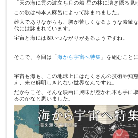
「天の海に雲の波立ち月の船 星の林に漕ぎ隠る見
この歌は
柿本人麻呂によって詠まれました。
雄大でありながらも、胸が苦しくなるような素敵
代には詠まれています。
宇宙と海には深いつながりがあるようですね。
そこで、今回は「
海
から宇宙へ特集
」を組むこと
宇宙も海も、この地球上にはたくさんの技術や知
え、未だ解明しきれない世界なんですね。
だからこそ、そんな映画に興味が惹かれ本も手に
るのかなと思いました。