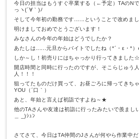
今日の担当はもうすぐ卒業する（←予定）TAのN
っヽ(´∀｀)ﾉ
そして今年初の勤務です......ということで改めま
明けましておめでとうございます！
みなさんの今年の年始はどうでしたか？
あたしは......元旦からバイトでしたね（*´・ε・*）σ
しか～し！初売りにはちゃっかり行ってきました
開店時間と同時に行ったのですが、そこらじゅう
人！！！
狙ってたものだけ買って、お昼ごろに帰ってきち
YOU（´口｀）
あと、年始と言えば初詣ですよね～★
他のTAさんや友達は初詣に行ったみたいで羨ましい
＿ _)ｼｭﾝ
さてさて、今日はTA仲間のJさんが何やら作業中