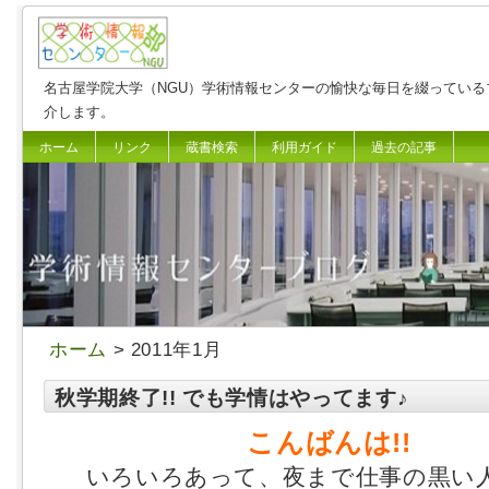
名古屋学院大学（NGU）学術情報センターの愉快な毎日を綴っている
介します。
ホーム
リンク
蔵書検索
利用ガイド
過去の記事
ホーム
> 2011年1月
秋学期終了!! でも学情はやってます♪
こんばんは!!
いろいろあって、夜まで仕事の黒い