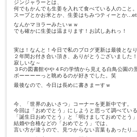
ジンジャラーとは、
何でもかんでも生姜を入れて食べている人のこと
スープとかお米とか、生姜はちみつティーとか...et
なんかマヨラーみたいｗｗ
でも確かに生姜は温まります！お試しあれっ！
実は！なんと！今日で私のブログ更新は最後とな
２年間お付き合い頂き、ありがとうございました
寂しいな～
３Fの図書館やや４Fの学情から見える白鳥公園の
ボーーーーっと眺めるのが好きでした。笑
最後なので、今日は長めに書きまーすｗ
今、「世界のあいさつ」コーナーを更新中です。
今回は「おめでとう」にしようと思って調べてい
「誕生日おめでとう」と「明けましておめでとう
結婚や合格などの「おめでとう」では、
言い方が違うので、見つからない言葉もあったり..