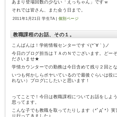
あまり登場回数の少ない「えっちゃん」ですｗ
それでは皆さん、また会う日まで。
2011年1月21日 学生TA |
個別ページ
教職課程のお話、その１。
こんばんは！学術情報センターですヾ(*´∀｀)ノ
今日のブログ担当はＴＡのＮでございます。どー
ださいませ★
学情カウンターでの勤務は今日含めて残り２回と
いつも何かしらボヤいているので最後ぐらいは役
れない）ブログにしたいと思います！
ってことで！今日は教職課程についてお話をしよ
思ってます。
こんな子でも教職を取ってたりします（*ﾟдﾟ*）
り行ってきました♪