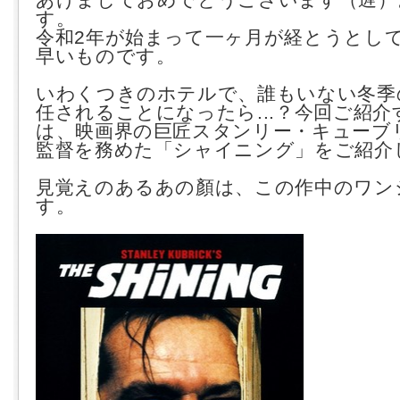
す。
令和2年が始まって一ヶ月が経とうとし
早いものです。
いわくつきのホテルで、誰もいない冬季
任されることになったら...？
今回ご紹介
は、映画界の巨匠スタンリー・キューブ
監督を務めた「シャイニング」をご紹介
見覚えのあるあの顏は、この作中のワン
す。