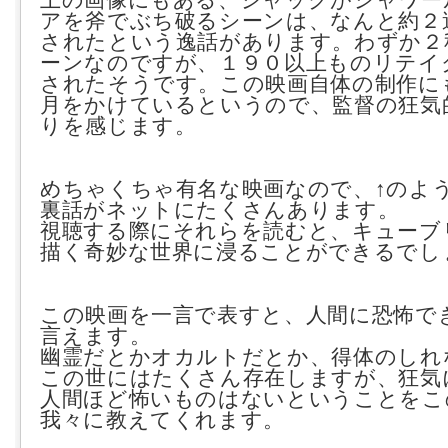
アを斧でぶち破るシーンは、なんと約２
されたという逸話があります。わずか２
ーンなのですが、１９０以上ものリテイ
されたそうです。この映画自体の制作に
月をかけているというので、監督の狂気
りを感じます。
めちゃくちゃ有名な映画なので、↑のよ
裏話がネットにたくさんあります。
視聴する際にそれらを読むと、キューブ
描く奇妙な世界に浸ることができるでし
この映画を一言で表すと、人間に恐怖で
言えます。
幽霊だとかオカルトだとか、得体のしれ
この世にはたくさん存在しますが、狂気
人間ほど怖いものはないということをこ
我々に教えてくれます。