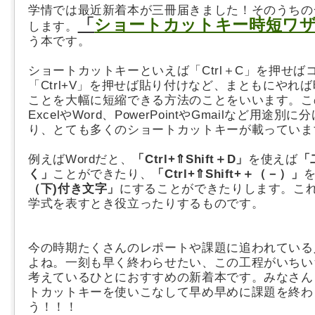
学情では最近新着本が三冊届きました！そのうちの
「
ショートカットキー時短ワ
します。
う本です。
ショートカットキーといえば「Ctrl＋C」を押せば
「Ctrl+V」を押せば貼り付けなど、まともにやれ
ことを大幅に短縮できる方法のことをいいます。こ
ExcelやWord、PowerPointやGmailなど用途別
り、とても多くのショートカットキーが載っていま
例えばWordだと、
「Ctrl+⇑Shift＋D」
を使えば
「
く」
ことができたり、
「Ctrl+⇑Shift+＋（－）」
（下)付き文字」
にすることができたりします。こ
学式を表すとき役立ったりするものです。
今の時期たくさんのレポートや課題に追われている
よね。一刻も早く終わらせたい、この工程がいちい
考えているひとにおすすめの新着本です。みなさん
トカットキーを使いこなして早め早めに課題を終わ
う！！！