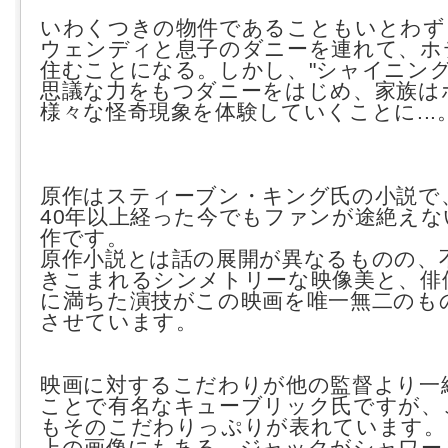
いわくつきの物件であることもいとわず
ウェンディと息子のダニーを連れて、ホ
住むことになる。しかし、"シャイニング
思議な力をもつダニーをはじめ、家族は
様々な怪奇現象を体験していくことに...
原作はスティーブン・キング氏の小説で
40年以上経った今でもファンが途絶えな
作です。
原作小説とは話の展開が異なるものの、
きこまれるシンメトリーな映像美と、俳
に満ちた演技がこの映画を唯一無二のも
させています。
映画に対するこだわりが他の監督より一
ことで有名なキューブリック氏ですが、
もそのこだわりっぷりが表れています。
上の画像にもある、ジャックがシャワー