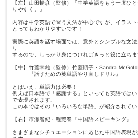
【左】山田暢彦（監修）『中学英語をもう一度ひと
りやすく。』
内容は中学英語で習う文法が中心ですが、イラスト
とってもわかりやすいです！
実際に英語を話す場面では、意外とシンプルな文法
り
するので、しっかり身につければきっと役に立ちま
【中】竹蓋幸雄（監修）竹蓋順子・Sandra McGold
『話すための英単語やり直しドリル』
とはいえ、単語力は必要！
例えば日本語で「感謝する」といっても英語ではい
で表現されます。
この本ではその「いろいろな単語」が紹介されてい
【右】市瀬智紀・程艶春『中国語スピーキング』
さまざまなシチュエーションに応じた中国語表現が