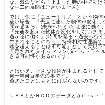
な。残念ながら「止まった時の中で動け
な中二的展開はございません)
では、仮に「ニュートリノ」という物体
速い場合、『光速に達した物体が変化し
間が過ぎる』(未来へ行く)とは逆に働く
『光速を超えた物体が変化をしないまま
過が逆に働く』(時間を遡る・過去へ行く
生まれることになり、特殊相対性理論で
速を超えることは不可能」として実現不
否定されたタイムマシン(タイムトラベル
きる可能性があるのです。
とはいえ、そんな技術が生まれるとして
何十年何百年先の事です。
過ぎたことはもとには戻らないのです。
ＵＳＢとかＨＤＤのデータとか(´・ω・｀