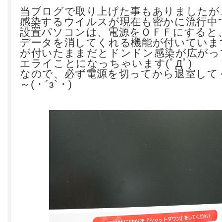
当ブログで取り上げた事もありましたが
感染するウイルスが現在も密かに流行中
設置パソコンは、電源をＯＦＦにすると
データを消してくれる機能が付いていま
が付いたままだとドンドン感染が広がっ
エライことになっちゃいます(ﾟДﾟ)
なので、必ず電源を切ってから退室して
～(・´з`・)