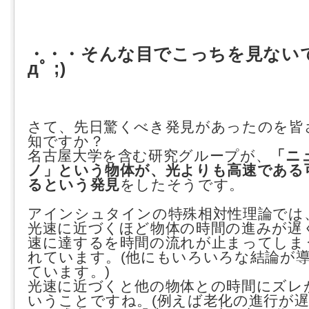
・・・そんな目でこっちを見ないでっ!
дﾟ ;)
さて、先日驚くべき発見があったのを皆
知ですか？
名古屋大学を含む研究グループが、
「ニ
ノ」という物体が、光よりも高速である
るという発見
をしたそうです。
アインシュタインの特殊相対性理論では
光速に近づくほど物体の時間の進みが遅
速に達するを時間の流れが止まってしま
れています。(他にもいろいろな結論が
ています。)
光速に近づくと他の物体との時間にズレ
いうことですね。(例えば老化の進行が