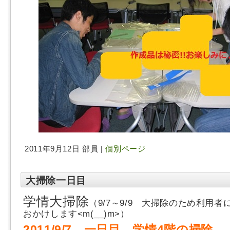
2011年9月12日 部員 |
個別ページ
大掃除一日目
学情大掃除
（9/7～9/9 大掃除のため利用
おかけします<m(__)m>）
2011/9/7 一日目 学情4階の掃除