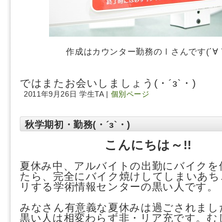
作成はカウンター勤務のⅠさんです(´∀
ではまたお会いしましょう(・´з`・)
2011年9月26日 学生TA |
個別ページ
秋学期初・勤務(・´з`・)
こんにちは～!!
夏休み中、アルバイトの出勤にバイクを
たら、完全にバイク焼けしてしまいあち
リする学術情報センターの黒い人です。
みなさん有意義な夏休みは過ごされまし
黒い人は相変わらず非・リア充です。む