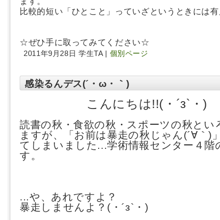
ます。
比較的短い「ひとこと」っていざというときには有
☆ぜひ手に取ってみてください☆
2011年9月28日 学生TA |
個別ページ
感染るんデス(´・ω・｀)
こんにちは!!(・´з`・)
読書の秋・食欲の秋・スポーツの秋とい
ますが、「お前は暴走の秋じゃん(´∀｀)
てしまいました...学術情報センター４階
す。
...や、あれですよ？
暴走しませんよ？(・´з`・)