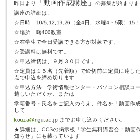
「動画作成講座」
昨日より
の募集が始まりま
講座の詳細は、
☆日時 10/5,12,19,26（全4日、水曜4・5限）15：
☆場所 曙406教室
☆在学生で全日受講できる方が対象です。
☆受講料は無料です。
☆申込締切は、９月３０日です。
☆定員は１５名（先着順）で締切前に定員に達し
点で申込を締め切ります
☆申込方法 学術情報センター・パソコン相談コ
越しいただくか、または
学籍番号・氏名をご記入のうえ、件名を「動画作
して
kouza@ngu.ac.jp
までお申し込みください。
★詳細は、CCSの掲示板「学生無料講習会：動画
知らせ」にも載っています