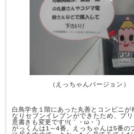
（えっちゃんバージョン）
白鳥学舎１階にあった丸善とコンビニが
なりセブンイレブンができたため、プリ
意書きも変更です!!(｀・ω・´)
がっくんは1～4番、えっちゃんは5番の