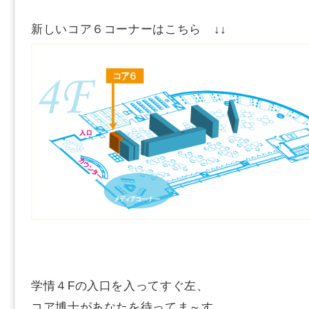
新しいコア６コーナーはこちら ↓↓
学情４Fの入口を入ってすぐ左、
コア博士があなたを待ってま～す