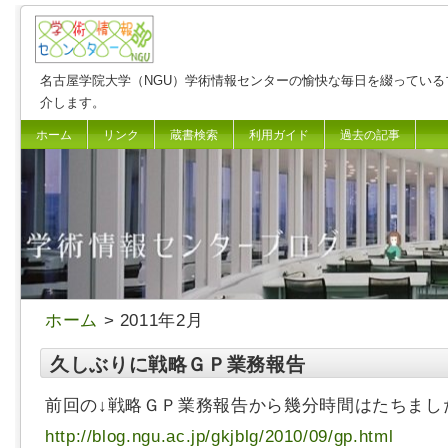
名古屋学院大学（NGU）学術情報センターの愉快な毎日を綴っている
介します。
ホーム
リンク
蔵書検索
利用ガイド
過去の記事
ホーム
> 2011年2月
久しぶりに戦略ＧＰ業務報告
前回の↓戦略ＧＰ業務報告から幾分時間はたちまし
http://blog.ngu.ac.jp/gkjblg/2010/09/gp.html