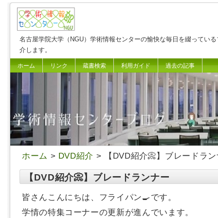
名古屋学院大学（NGU）学術情報センターの愉快な毎日を綴っている
介します。
ホーム
リンク
蔵書検索
利用ガイド
過去の記事
ホーム
>
DVD紹介
> 【DVD紹介📀】ブレードラ
【DVD紹介📀】ブレードランナー
皆さんこんにちは、フライパン🍳です。
学情の特集コーナーの更新が進んでいます。