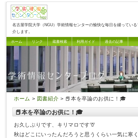
名古屋学院大学（NGU）学術情報センターの愉快な毎日を綴っている
介します。
ホーム
リンク
蔵書検索
利用ガイド
過去の記事
ホーム
>
図書紹介
> 📕本を卒論のお供に！🎓
📕本を卒論のお供に！🎓
お久しぶりです、キリマロです🦒
秋はどこにいったんだろうと思うくらい一気に寒