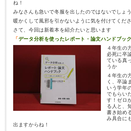
ね！
みなさんも急いで冬服を出したのではないでしょ
暖かくして風邪を引かないように気を付けてくださ
さて、今回は新着本を紹介たいと思います
「
データ分析を使ったレポート・論文ハンドブッ
４年生の
必死に卒
ている真
うか
４年生の
く、卒論
いう学年
でもらい
す！ゼロ
る人と、
書き始め
み具合に
出ますからね！