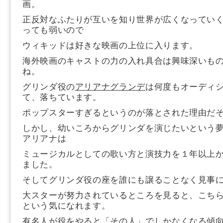
画。
正反対なふたりが互いを知り世界が広くなってい
っても弱いので
ウィキッドは好きな映画の上位に入ります。
海外映画のキャストの力の入れ具合は興味深いも
ね。
グリンダ役の
アリアナグランデ
は何度もオーディ
て、落ちています。
ポップスターすぎるというのが落とされた理由だ
しかし、幼いころからグリンダを演じたいという
アリアナは
ミュージカルとしての歌い方と演技力を１年以上
ました。
そしてグリンダ役の座を誰にも譲ることなく見事
大スターが努力されているところを見ると、こち
という気になれます。
有名人が役をやると「その人」でしかなくなる傾