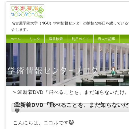
名古屋学院大学（NGU）学術情報センターの愉快な毎日を綴っている
介します。
ホーム
リンク
蔵書検索
利用ガイド
過去の記事
> 📀新着DVD『飛べることを、まだ知らないだけ。』🧙
📀新着DVD『飛べることを、まだ知らないだけ。
💚
こんにちは、ニコルです😸