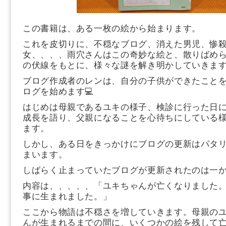
この書籍は、ある一枚の絵から始まります。
これを皮切りに、不穏なブログ、消えた男児、惨
女、、、、雨穴さんはこの奇妙な絵と、散りばめ
の伏線をもとに、様々な謎を解き明かしていきま
ブログ作成者のレンは、自分の子供ができたこと
ログを始めます💻
はじめは母親であるユキの様子、検診に行った日
成長を語り、父親になることを心待ちにしている
ます。
しかし、ある日をきっかけにブログの更新はパタ
まいます。
しばらく止まっていたブログが更新されたのは一
内容は、、、、、「ユキちゃんが亡くなりました
事に生まれました。」
ここから物語は不穏さを増していきます。母親の
んが生まれるまでの間に、いくつかの絵を残して