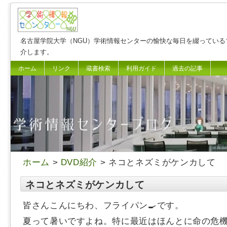
名古屋学院大学（NGU）学術情報センターの愉快な毎日を綴っている
介します。
ホーム
リンク
蔵書検索
利用ガイド
過去の記事
ホーム
>
DVD紹介
> ネコとネズミがケンカして
ネコとネズミがケンカして
皆さんこんにちわ、フライパン🍳です。
夏って暑いですよね。特に最近はほんとに命の危