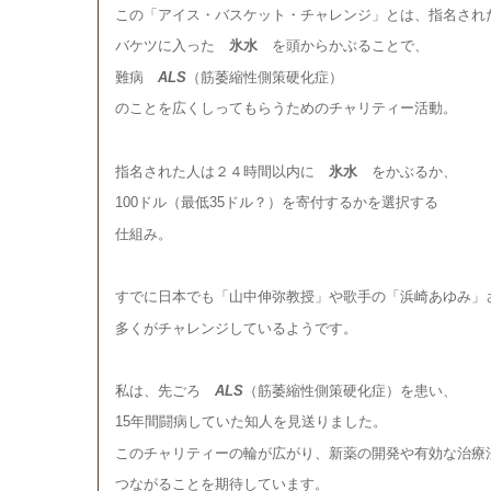
この「アイス・バスケット・チャレンジ」とは、指名され
バケツに入った
氷水
を頭からかぶることで、
難病
ALS
（筋萎縮性側策硬化症）
のことを広くしってもらうためのチャリティー活動。
指名された人は２４時間以内に
氷水
をかぶるか、
100ドル（最低35ドル？）を寄付するかを選択する
仕組み。
すでに日本でも「山中伸弥教授」や歌手の「浜崎あゆみ」
多くがチャレンジしているようです。
私は、先ごろ
ALS
（筋萎縮性側策硬化症）を患い、
15年間闘病していた知人を見送りました。
このチャリティーの輪が広がり、新薬の開発や有効な治療
つながることを期待しています。