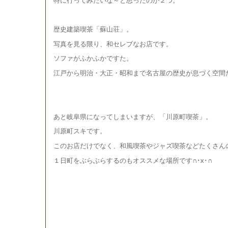
特に行ってみたいな～と思ったのが２つ。
歴史建築喫茶「蘇山荘」。
写真を見る限り、和セレブなお店です。
ソファがふかふかですた。
江戸から明治・大正・昭和まで名古屋の歴史が息づく空間
あと岐阜県になってしまいますが、「川原町喫茶」。
川原町スキです。
このお店だけでなく、和風喫茶やジャズ喫茶などたくさん
x
１日町をぶらぶらするのもオススメな場所です
∩
･
･
∩