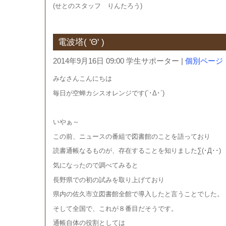
(せとのスタッフ りんたろう)
電波塔( 'Θ' )
2014年9月16日 09:00 学生サポーター
|
個別ページ
みなさんこんにちは
毎日が空蝉カシスオレンジです(`･Δ･´)
いやぁ～
この前、ニュースの番組で図書館のことを語っており
読書通帳なるものが、存在することを知りました∑(･Д･･)
気になったので調べてみると
長野県での初の試みを取り上げており
県内の佐久市立図書館全館で導入したと言うことでした。
そして全国で、これが８番目だそうです。
通帳自体の役割としては