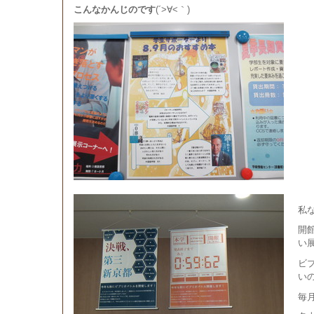
こんなかんじのです
(´>∀<｀)ゞ
私
開
い
ビ
い
毎