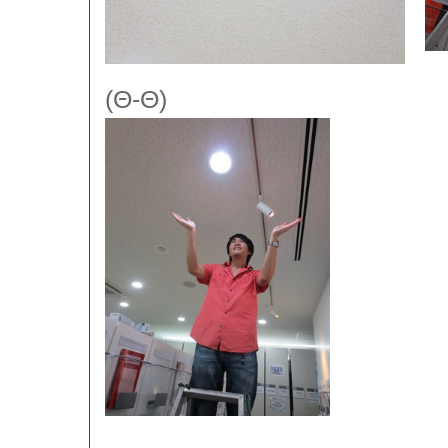
(Θ-Θ)