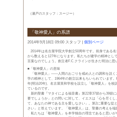
（瀬戸のスタッフ：スージー）
「敬神愛人」の系譜
2014年9月18日 09:00 スタッフ
|
個別ページ
2014年は名古屋学院大学創立50周年です。前身である名
から数えると127年になります。私たちが建学の精神とし
言葉なのでしょう。創立者F.C.クラインが生きた明治に
■「敬神愛人」の意味
「敬神愛人」――人間のおごりを戒め人との調和を説く
学の精神として、1964年の創立以来もちいられています。F.Cク
年(明治20年)、名古屋英和学校を設立し「敬神愛人」を
ているのです。
新約聖書『マタイによる福音書』第22章37節から39節
要でしょうか」との問いに対して、イエスは「心を尽くし
て、あなたの神である主を愛しなさい」。第2に重要な掟
さい」と答えています。「敬神愛人」は、聖書の考えを端
私たちは「敬神愛人」を本学独自の理念であると思いがち