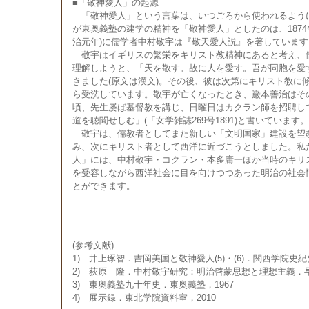
■「敬神愛人」の起源
「敬神愛人」という言葉は、いつごろから使われるよう
が東奥義塾の建学の精神を「敬神愛人」としたのは、1874年
治元年)に儒学者中村敬宇は『敬天愛人説』を著しています
敬宇はイギリスの繁栄をキリスト教精神にあると考え、
理解しようと、「天を敬す。故に人を愛す。吾が同胞を愛
きました(原文は漢文)。その後、彼は次第にキリスト教に傾き
ら受洗しています。敬宇が亡くなったとき、巌本善治はそ
頃、先生屡ば基督教を講じ、日曜日はカクラン師を招聘し
道を聴聞せしむ」(「女学雑誌269号1891)と書いています。
敬宇は、儒教者としてまた新しい「文明国家」建設を望
み、次にキリスト者として西洋に近づこうとしました。私
人」には、中村敬宇・コクラン・本多庸一ほか当時のキリ
を受容しながら西洋社会に目を向けつつあった明治の社会
とができます。
(参考文献)
1) 井上琢智．吉岡美国と敬神愛人(5)・(6)．関西学院史紀要 (1
2) 荻原 隆．中村敬宇研究：明治啓蒙思想と理想主義．早
3) 東奥義塾九十年史．東奥義塾，1967
4) 展示録．東北学院資料室，2010