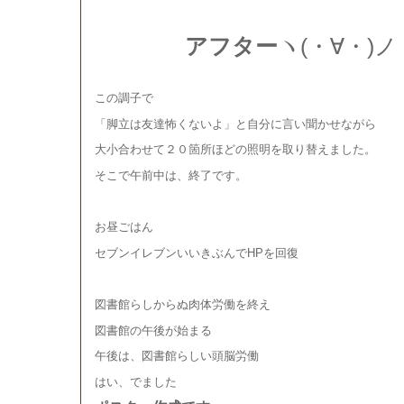
アフター
ヽ(・∀・)ノ
この調子で
「脚立は友達怖くないよ」と自分に言い聞かせながら
大小合わせて２０箇所ほどの照明を取り替えました。
そこで午前中は、終了です。
お昼ごはん
セブンイレブンいいきぶんでHPを回復
図書館らしからぬ肉体労働を終え
図書館の午後が始まる
午後は、図書館らしい頭脳労働
はい、でました