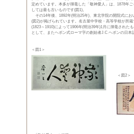
定めています。本多が揮毫した「敬神愛人」は、1878年ご
しては最も古いものです(図1)。
その14年後、1892年(明治25年)、東北学院の開院式に
(図2)が掲げられています。名古屋中学校・高等学校が所
(1823～1910)によって1906年(明治39年)1月に揮毫
として、またヘボン式ローマ字の創始者J.C.ヘボンの日
＜図1＞
＜図2＞