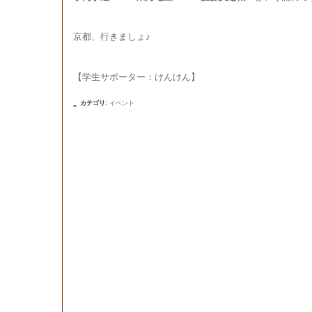
京都、行きましょ♪
【学生サポーター：けんけん】
カテゴリ
:
イベント