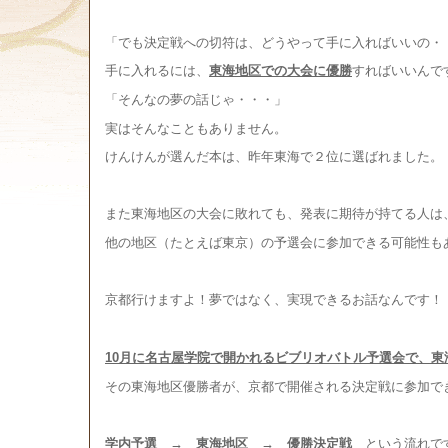
「でも決定戦への切符は、どうやって手に入ればいいの・
手に入れるには、
東海地区での大会に優勝
すればいいんで
「そんなの夢の話じゃ・・・」
実はそんなこともありません。
けんけんが選んだ本は、昨年東海で２位に選ばれました。
また東海地区の大会に敗れても、発表に期待が持てる人は
他の地区（たとえば東京）の予選会に参加できる可能性も
行けますよ
ではなく、
できるお話なんです
京都
！
夢
実現
！
10月に名古屋学院で開かれるビブリオバトル予選会で、
その東海地区優勝者が、京都で開催される決定戦に参加で
学内予選 → 東海地区 → 優勝決定戦
という流れで