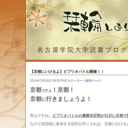
名古屋学院大学読書ブロ
【京都にいけるよ】ビブリオバトル開催！！
2014年7月16日 09:00 学生サポーター
|
個別ページ
京都
！
京都！
で
すよ
京都
行
きましょうよ
！
に
実はですね、
ビブリオバトルの優勝決定戦が12月に京都で
なので決定戦に参加する切符が手に入れば、京都に行ける