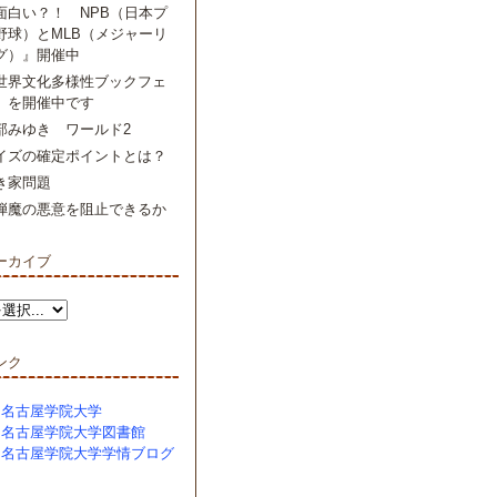
面白い？！ NPB（日本プ
野球）とMLB（メジャーリ
グ）』開催中
世界文化多様性ブックフェ
』を開催中です
部みゆき ワールド2
イズの確定ポイントとは？
き家問題
弾魔の悪意を阻止できるか
ーカイブ
ンク
名古屋学院大学
名古屋学院大学図書館
名古屋学院大学学情ブログ