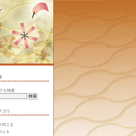
索
グを検索
テゴリ
々のこと
ベント