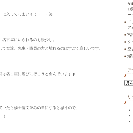
が
ロ
ーに入ってしまいそう・・・笑
ー
『
ア
宮
、名古屋にいられるのも後少し。
ク
して友達、先生・職員の方と離れるのはすごく寂しいです。
空
爆
ア
回は名古屋に遊びに行こうと企んでいます:p
リ
ていたら修士論文並みの量になると思うので、
．．）