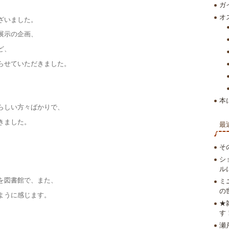
ガ
オ
ざいました。
展示の企画、
ど、
らせていただきました。
本
らしい方々ばかりで、
きました。
最
そ
シ
ル
を図書館で、また、
ミ
の
ように感じます。
★
す
瀬