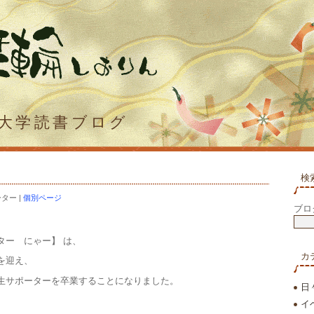
大学読書ブログ
検
ポーター
|
個別ページ
ブロ
ター にゃー】 は、
カ
を迎え、
生サポーターを卒業することになりました。
日
イ