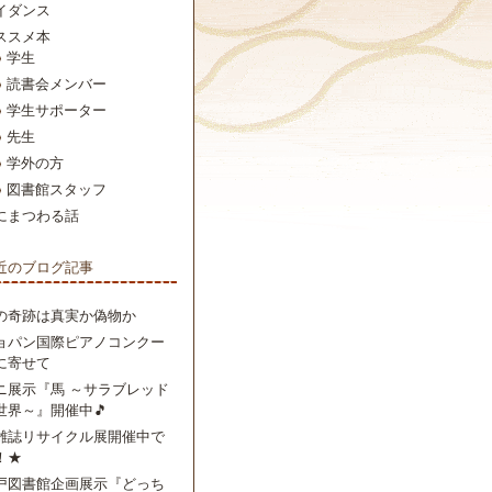
イダンス
ススメ本
学生
読書会メンバー
学生サポーター
先生
学外の方
図書館スタッフ
にまつわる話
近のブログ記事
の奇跡は真実か偽物か
ョパン国際ピアノコンクー
に寄せて
ニ展示『馬 ～サラブレッド
世界～』開催中🎵
雑誌リサイクル展開催中で
！★
戸図書館企画展示『どっち