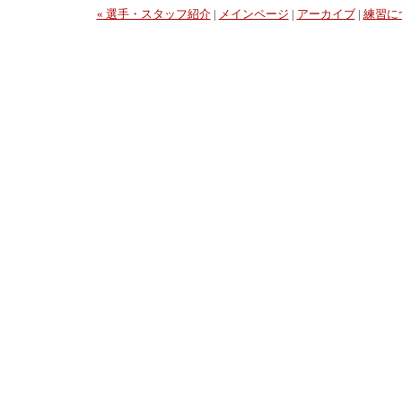
« 選手・スタッフ紹介
|
メインページ
|
アーカイブ
|
練習に