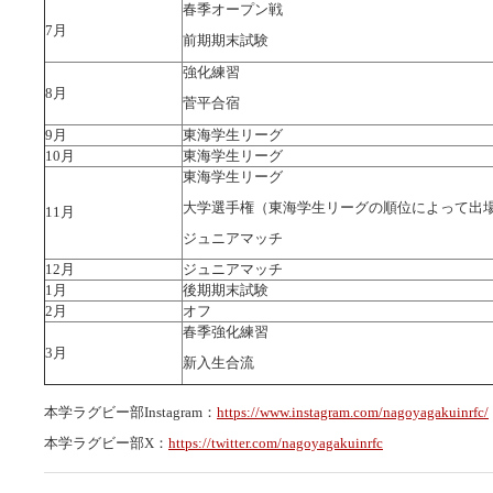
春季オープン戦
7月
前期期末試験
強化練習
8月
菅平合宿
9月
東海学生リーグ
10月
東海学生リーグ
東海学生リーグ
大学選手権（東海学生リーグの順位によって出
11月
ジュニアマッチ
12月
ジュニアマッチ
1月
後期期末試験
2月
オフ
春季強化練習
3月
新入生合流
本学ラグビー部Instagram：
https://www.instagram.com/nagoyagakuinrfc/
本学ラグビー部X：
https://twitter.com/nagoyagakuinrfc