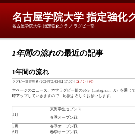
名古屋学院大学 指定強化
名古屋学院大学 指定強化クラブ ラグビー部
1年間の流れ
の最近の記事
1年間の流れ
ラグビー部管理者
(
2024年2月24日 17:00
)
|
コメント(0)
本ページのニュース、本学ラグビー部のSNS（Instagram、X）を通
時アップしていきますので、応援よろしくお願いします。
東海学生セブンス
4月
春季オープン戦
5月
春季オープン戦
6月
春季オープン戦