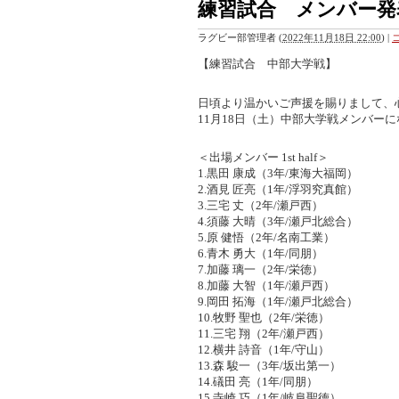
練習試合 メンバー発
ラグビー部管理者
(
2022年11月18日 22:00
)
|
【練習試合 中部大学戦】
日頃より温かいご声援を賜りまして、
11月18日（土）中部大学戦メンバー
＜出場メンバー 1st half＞
1.黒田 康成（3年/東海大福岡）
2.酒見 匠亮（1年/浮羽究真館）
3.三宅 丈（2年/瀬戸西）
4.須藤 大晴（3年/瀬戸北総合）
5.原 健悟（2年/名南工業）
6.青木 勇大（1年/同朋）
7.加藤 璃一（2年/栄徳）
8.加藤 大智（1年/瀬戸西）
9.岡田 拓海（1年/瀬戸北総合）
10.牧野 聖也（2年/栄徳）
11.三宅 翔（2年/瀬戸西）
12.横井 詩音（1年/守山）
13.森 駿一（3年/坂出第一）
14.礒田 亮（1年/同朋）
15.寺崎 巧（1年/岐阜聖徳）