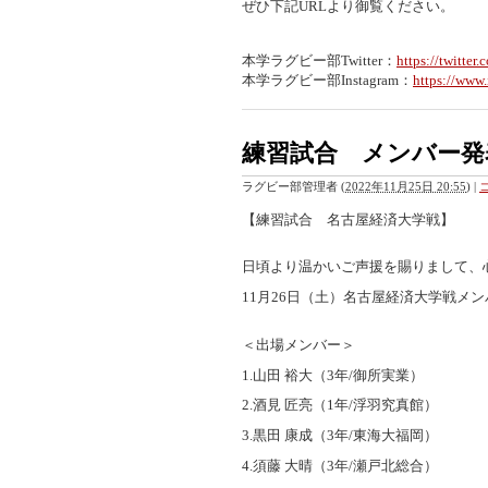
ぜひ下記URLより御覧ください。
本学ラグビー部Twitter：
https://twitter
本学ラグビー部Instagram：
https://www
練習試合 メンバー発
ラグビー部管理者
(
2022年11月25日 20:55
)
|
【練習試合 名古屋経済大学戦】
日頃より温かいご声援を賜りまして、
11月26日（土）名古屋経済大学戦メ
＜出場メンバー＞
1.山田 裕大（3年/御所実業）
2.酒見 匠亮（1年/浮羽究真館）
3.黒田 康成（3年/東海大福岡）
4.須藤 大晴（3年/瀬戸北総合）