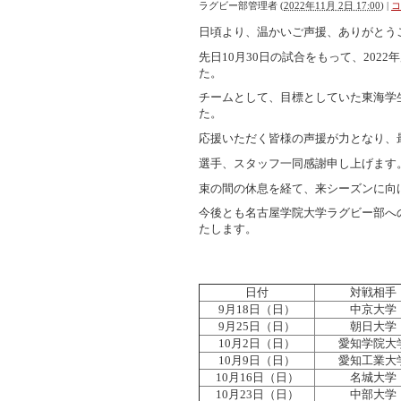
ラグビー部管理者
(
2022年11月 2日 17:00
)
|
コ
日頃より、温かいご声援、ありがとう
先日10月30日の試合をもって、202
た。
チームとして、目標としていた東海学
た。
応援いただく皆様の声援が力となり、
選手、スタッフ一同感謝申し上げます
束の間の休息を経て、来シーズンに向
今後とも名古屋学院大学ラグビー部へ
たします。
日付
対戦相手
9月18日（日）
中京大学
9月25日（日）
朝日大学
10月2日（日）
愛知学院大
10月9日（日）
愛知工業大
10月16日（日）
名城大学
10月23日（日）
中部大学