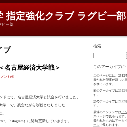
 指定強化クラブ ラグビー部
グビー部
検索
イブ
＜名古屋経済大学戦＞
このアーカイブに
このページには、
2022
コメント(0)
書かれた記事が新しい
されています。
前のアーカイブは
2022
す。
ウンドにて、名古屋経済大学と試合を行いました。
次のアーカイブは
2022
経済大学 で、残念ながら敗戦となりました
す。
最近のコンテンツは
イ
た。
スページ
で見られます
er、Instagram）に随時更新していきます。
書かれたものは
アーカ
ージ
で見られます。