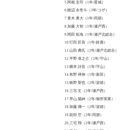
5.阿相 圭司（1年/星城）
6.饒辺 永壱斗（3年/コザ）
7.青木 勇大（1年/同朋）
8.加藤 大智（1年/瀬戸西）
9.岡田 拓海（1年/瀬戸北総合）
10.打田 匠吾（1年/鈴鹿）
11.山田 勇氏（2年/瀬戸北総合）
12.平野 准之介（2年/守山）
13.横井 詩音（1年/守山）
14.有野 禅伸（1年/新田）
15.牧野 聖也（2年/栄徳）
16.三宅 丈（2年/瀬戸西）
17.早山 陽紳（2年/御所実業）
18.加藤 璃一（2年/栄徳）
19.前田 空（2年/同朋）
20.三宅 翔（2年/瀬戸西）