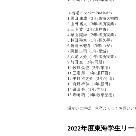
＜出場メンバー 2nd half＞
1.黒田 康成（3年/東海大福岡
2.山田 裕大（3年/御所実業）
3.三宅 丈（2年/瀬戸西）
4.早山 陽紳（2年/御所実業）
5.林田 翔空（1年/長久手）
6.饒辺 永壱斗（3年/コザ）
7.阿相 圭司（1年/星城）
8.八尾 太介（1年/御所実業）
9.前田 空（2年/同朋）
10.牧野 聖也（2年/栄徳）
11.三宅 翔（2年/瀬戸西）
12.平野 准之介（2年/守山）
13.有野 禅伸（1年/新田）
14.礒田 亮（1年/同朋）
15.寺崎 巧（1年/岐阜聖徳）
温かいご声援、何卒よろしくお願いい
2022年度東海学生リ