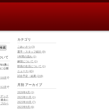
カテゴリ
ごあいさつ (3)
選手・スタッフ紹介 (9)
1年間の流れ (1)
ついて
練習について (1)
年11月
に
部員の生活について (1)
順に公開
ニュース (45)
試合予定・結果 (218)
年10月
で
月別
アーカイブ
年12月
で
2026年4月 (1)
ンデック
2025年11月 (1)
。過去に
2025年10月 (7)
イブのペ
2025年9月 (6)