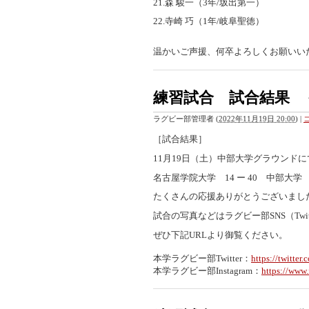
21.森 駿一（3年/坂出第一）
22.寺崎 巧（1年/岐阜聖徳）
温かいご声援、何卒よろしくお願いい
練習試合 試合結果 
ラグビー部管理者
(
2022年11月19日 20:00
)
|
［試合結果］
11月19日（土）中部大学グラウンド
名古屋学院大学 14 ー 40 中部大
たくさんの応援ありがとうございまし
試合の写真などはラグビー部SNS（Twitt
ぜひ下記URLより御覧ください。
本学ラグビー部Twitter：
https://twitter
本学ラグビー部Instagram：
https://www