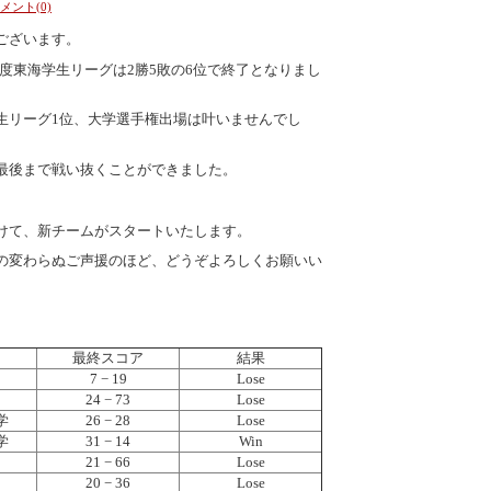
メント(0)
ございます。
2年度東海学生リーグは2勝5敗の6位で終了となりまし
生リーグ1位、大学選手権出場は叶いませんでし
最後まで戦い抜くことができました。
。
けて、新チームがスタートいたします。
の変わらぬご声援のほど、どうぞよろしくお願いい
最終スコア
結果
7 − 19
Lose
24 − 73
Lose
学
26 − 28
Lose
学
31 − 14
Win
21 − 66
Lose
20 − 36
Lose