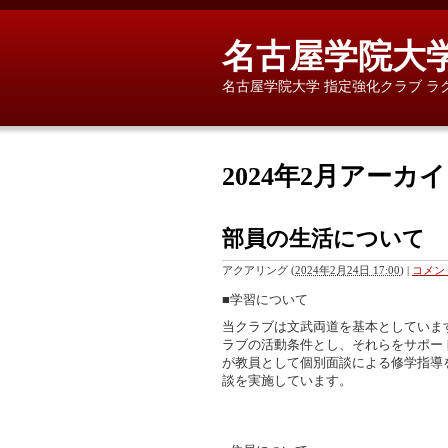
名古屋学院大学
名古屋学院大学 指定強化クラブ ラ
2024年2月アーカ
部員の生活について
アクアリング
(
2024年2月24日 17:00
)
|
コメント
■学習について
当クラブは文武両道を基本としています
ラブの活動条件とし、それらをサポー
が教員として個別面談による修学指導
談を実施しています。