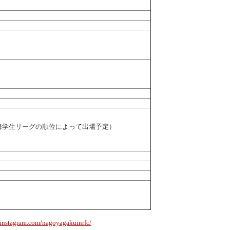
海学生リーグの順位によって出場予定）
.instagram.com/nagoyagakuinrfc/