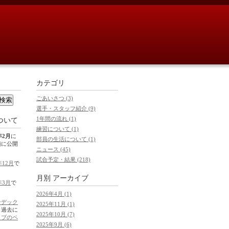
カテゴリ
ごあいさつ (3)
選手・スタッフ紹介 (9)
1年間の流れ (1)
ついて
練習について (1)
年2月
に
部員の生活について (1)
順に公開
ニュース (45)
試合予定・結果 (218)
年12月
で
月別
アーカイブ
年3月
で
2026年4月 (1)
ンデック
2025年11月 (1)
。過去に
2025年10月 (7)
イブのペ
2025年9月 (6)