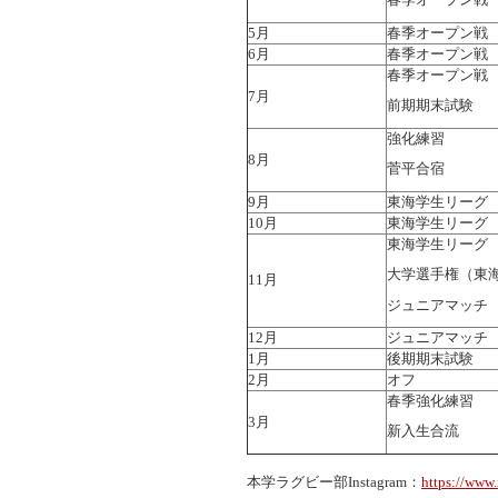
5月
春季オープン戦
6月
春季オープン戦
春季オープン戦
7月
前期期末試験
強化練習
8月
菅平合宿
9月
東海学生リーグ
10月
東海学生リーグ
東海学生リーグ
大学選手権（東
11月
ジュニアマッチ
12月
ジュニアマッチ
1月
後期期末試験
2月
オフ
春季強化練習
3月
新入生合流
本学ラグビー部Instagram：
https://www