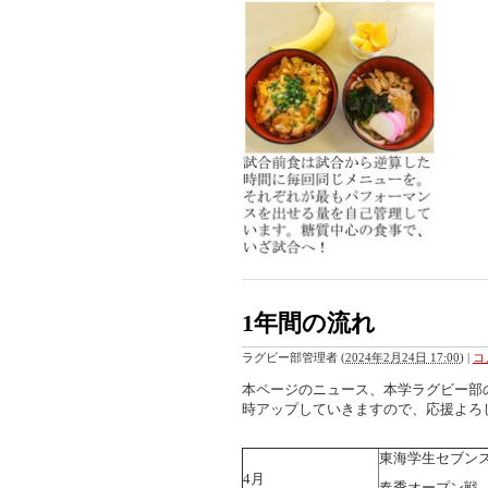
1年間の流れ
ラグビー部管理者
(
2024年2月24日 17:00
)
|
コ
本ページのニュース、本学ラグビー部のSN
時アップしていきますので、応援よろ
東海学生セブン
4月
春季オープン戦