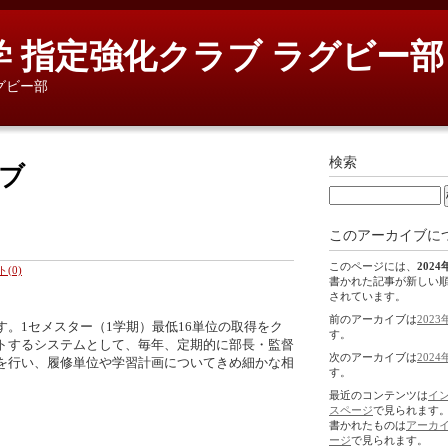
 指定強化クラブ ラグビー部
グビー部
検索
イブ
このアーカイブに
このページには、
2024
(0)
書かれた記事が新しい
されています。
前のアーカイブは
2023
。1セメスター（1学期）最低16単位の取得をク
す。
トするシステムとして、毎年、定期的に部長・監督
次のアーカイブは
2024
を行い、履修単位や学習計画についてきめ細かな相
す。
最近のコンテンツは
イ
スページ
で見られます
書かれたものは
アーカ
ージ
で見られます。