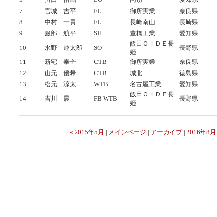
7
宮城 吉平
FL
御所実業
奈良県
8
中村 一貴
FL
長崎南山
長崎県
9
服部 航平
SH
豊橋工業
愛知県
飯田ＯＩＤＥ長
10
水野 連太郎
SO
長野県
姫
11
新宅 泰奎
CTB
御所実業
奈良県
12
山元 優希
CTB
城北
徳島県
13
松元 涼太
WTB
名古屋工業
愛知県
飯田ＯＩＤＥ長
14
吉川 晨
FB WTB
長野県
姫
« 2015年5月
|
メインページ
|
アーカイブ
|
2016年8月