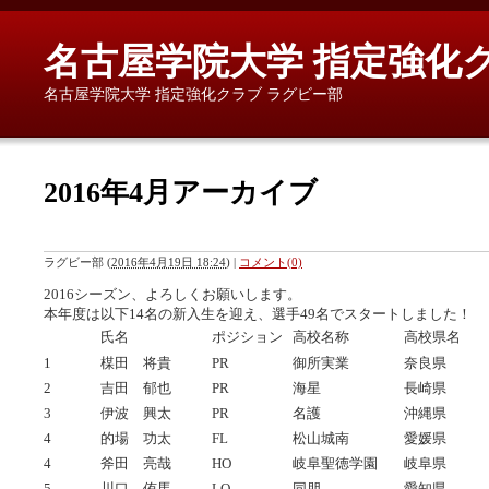
名古屋学院大学 指定強化
名古屋学院大学 指定強化クラブ ラグビー部
2016年4月アーカイブ
ラグビー部
(
2016年4月19日 18:24
)
|
コメント(0)
2016シーズン、よろしくお願いします。
本年度は以下14名の新入生を迎え、選手49名でスタートしました！
氏名
ポジション
高校名称
高校県名
1
楳田 将貴
PR
御所実業
奈良県
2
吉田 郁也
PR
海星
長崎県
3
伊波 興太
PR
名護
沖縄県
4
的場 功太
FL
松山城南
愛媛県
4
斧田 亮哉
HO
岐阜聖徳学園
岐阜県
5
川口 侑馬
LO
同朋
愛知県