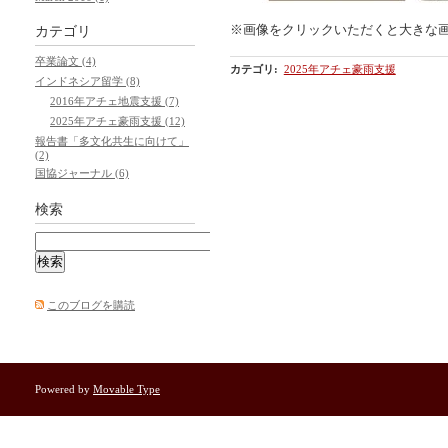
※画像をクリックいただくと大きな
カテゴリ
卒業論文 (4)
カテゴリ
:
2025年アチェ豪雨支援
インドネシア留学 (8)
2016年アチェ地震支援 (7)
2025年アチェ豪雨支援 (12)
報告書「多文化共生に向けて」
(2)
国協ジャーナル (6)
検索
このブログを購読
Powered by
Movable Type