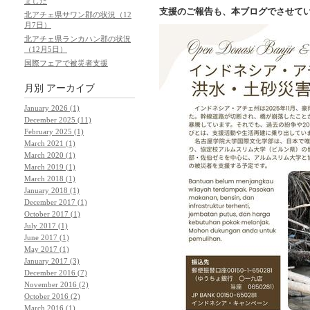
ました
支援のご報告も、本ブログでさせてい
北アチェ県サワン郡の状況（12
月7日）
北アチェ県ランカハン郡の状況
（12月5日）
国際フェアで被災者支援
月別
アーカイブ
January 2026 (1)
December 2025 (11)
February 2025 (1)
March 2021 (1)
March 2020 (1)
March 2019 (1)
March 2018 (1)
January 2018 (1)
December 2017 (1)
October 2017 (1)
July 2017 (1)
June 2017 (1)
May 2017 (1)
January 2017 (3)
December 2016 (7)
November 2016 (2)
October 2016 (2)
March 2016 (1)