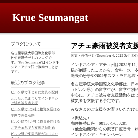
Krue Seumangat
ブログについて
アチェ豪雨被災者支
名古屋学院大学国際文化学部・
国文・佐伯ゼミ
(
December 4, 2025 3:44 PM
)
佐伯奈津子ゼミのブログで
す。"Kru Seumangat"はインドネ
インドネシア・アチェ州は2025年
シア・アチェ語で激励のことば
橋が崩落したことから、食料・水・
です。
過去の紛争や2004年スマトラ沖地
最近のブログ記事
名古屋学院大学国際文化学部は、日
（ビルン県）の留学生が、留学生別
ビルン県で子どもに文具を配付
中心に、アチェ被災者支援活動をは
とよた元気まつりでインドネシ
被災者を支援する予定です。
ア洪水被災者支援
みなさまのご支援をお寄せいただけ
ビルン県で6カ村に物資を届ける
学内で募金活動
＜振込先＞
ビルン県で7カ村に物資を届ける
郵便振替口座 00150-1-650281
北アチェ県でも支援活動開始
（他金融機関からの振替口座番号 ゆう
ビルン県で支援活動がはじまり
インドネシア・キャンペーン