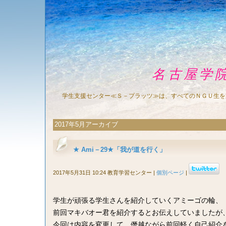
名古屋学
学生支援センター≪Ｓ－プラッツ≫は、すべてのＮＧＵ生を
2017年5月アーカイブ
★ Ami－29★「我が道を行く」
2017年5月31日 10:24 教育学習センター
|
個別ページ
|
学生が頑張る学生さんを紹介していくアミーゴの輪、
前回マキバオー君を紹介するとお伝えしていましたが
今回は内容を変更して、
僭越ながら前回軽く自己紹介