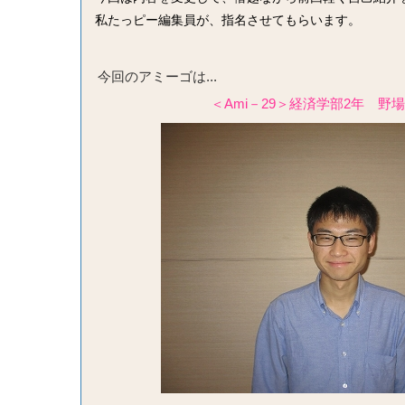
私たっピー編集員が、指名させてもらいます。
今回のアミーゴは...
＜
Ami
－
29
＞経済学部
2
年 野場