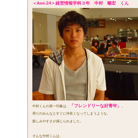
＜Ami-24＞経営情報学科３年 中村 暢宏 くん
「フレンドリーな好青年」
中村くんの第一印象は、
。
周りのみんなとすぐに仲良くなってしまうような、
親しみやすさが感じられました。
そんな中村くんは、