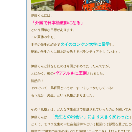
伊藤くんには、
「外国で日本語教師になる」
という明確な目標があります。
この夏休み中も、
タイのコンケン大学に留学
本学の先生の紹介で
し、
現地の学生さんに日本語を教えるボランティアをしています。
伊藤くんと話をしたのは今回が初めてだったんですが、
パワフルさに圧倒
とにかく、彼の
されました。
情熱的！
それでいて、几帳面というか、すごくしっかりしている↑
もう充分「先生」という風格がありました。
その「風格」は、どんな学生生活で形成されていったのかを聞いてみ
「先生との出会い」により大きく変わった
伊藤くんは、
そ
とくに、モロウ先生の≪社会言語学≫という授業には影響を受けたと
授業では"男女の言葉の違い"など面白いテーマが取り上げられていて