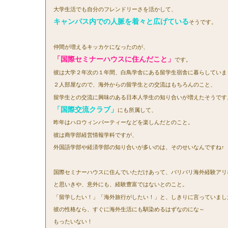
大学生活でも自分のフレンドリーさを活かして、
キャンパス内での人脈を着々と広げている
そうです。
仲間が増えるキッカケになったのが、
「国際セミナーハウスに住んだこと」
です。
彼は大学２年次の１年間、白鳥学舎にある留学生宿舎に暮らしていま
２人部屋なので、海外からの留学生との交流はもちろんのこと、
留学生との交流に興味のある日本人学生の知り合いが増えたそうです
「国際交流クラブ」
にも所属して、
昨年はハロウィンパーティーなどを楽しんだとのこと。
彼は商学部経営情報学科ですが、
外国語学部や経済学部の知り合いが多いのは、そのせいなんですね↑
国際セミナーハウスに住んでいただけあって、バリバリ海外経験アリ
と思いきや、意外にも、経験豊富ではないとのこと。
「留学したい！」「海外旅行がしたい！」と、しきりに言っていまし
彼の性格なら、すぐに海外生活にも馴染めるはずなのにな～
もったいない！