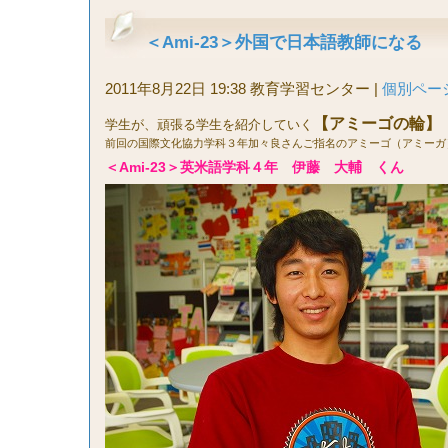
＜Ami-23＞外国で日本語教師になる
2011年8月22日 19:38 教育学習センター
|
個別ペー
【
アミーゴの輪】
学生が、頑張る学生を紹介していく
前回の国際文化協力学科３年加々良さんご指名のアミーゴ（アミーガ
＜Ami-23＞英米語学科４年 伊藤 大輔 くん