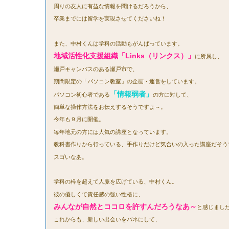
周りの友人に有益な情報を聞けるだろうから、
卒業までには留学を実現させてくださいね！
また、中村くんは学科の活動もがんばっています。
地域活性化支援組織「Links（リンクス）」
に所属し、
瀬戸キャンパスのある瀬戸市で、
期間限定の「パソコン教室」の企画・運営をしています。
「情報弱者」
パソコン初心者である
の方に対して、
簡単な操作方法をお伝えするそうですよ～。
今年も９月に開催。
毎年地元の方には人気の講座となっています。
教科書作りから行っている、手作りだけど気合いの入った講座だそう
スゴいなあ。
学科の枠を超えて人脈を広げている、中村くん。
彼の優しくて責任感の強い性格に、
みんなが自然とココロを許すんだろうなあ～
と感じまし
これからも、新しい出会いをバネにして、