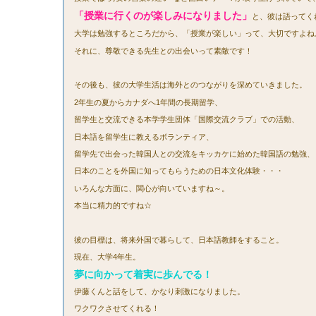
「授業に行くのが楽しみになりました」
と、彼は語ってく
大学は勉強するところだから、「授業が楽しい」って、大切ですよね
それに、尊敬できる先生との出会いって素敵です！
その後も、彼の大学生活は海外とのつながりを深めていきました。
2年生の夏からカナダへ1年間の長期留学、
留学生と交流できる本学学生団体「国際交流クラブ」での活動、
日本語を留学生に教えるボランティア、
留学先で出会った韓国人との交流をキッカケに始めた韓国語の勉強、
日本のことを外国に知ってもらうための日本文化体験・・・
いろんな方面に、関心が向いていますね～。
本当に精力的ですね☆
彼の目標は、将来外国で暮らして、日本語教師をすること。
現在、大学4年生。
夢に向かって着実に歩んでる！
伊藤くんと話をして、かなり刺激になりました。
ワクワクさせてくれる！