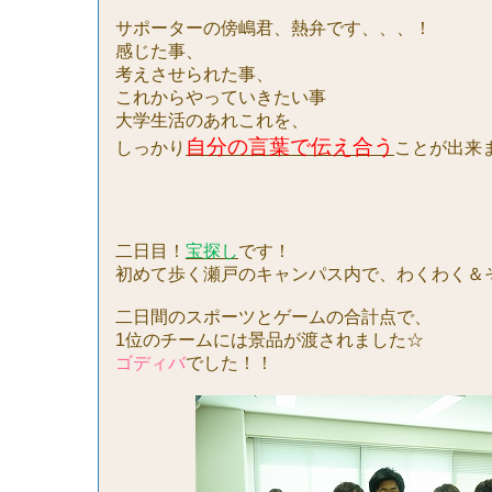
サポーターの傍嶋君、熱弁です、、、！
感じた事、
考えさせられた事、
これからやっていきたい事
大学生活のあれこれを、
自分の言葉で伝え合う
しっかり
ことが出来
二日目！
宝探し
です！
初めて歩く瀬戸のキャンパス内で、わくわく＆
二日間のスポーツとゲームの合計点で、
1
位のチームには景品が渡されました☆
ゴディバ
でした！！