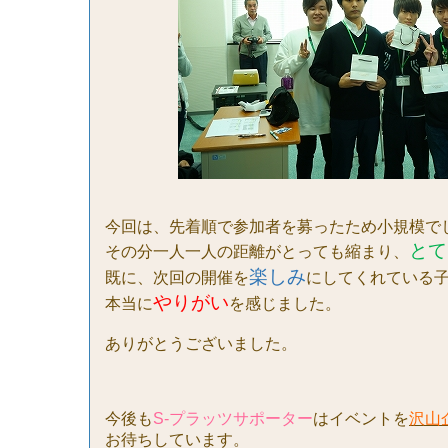
今回は、先着順で参加者を募ったため小規模で
とて
その分一人一人の距離がとっても縮まり、
楽しみ
既に、次回の開催を
にしてくれている
やりがい
本当に
を感じました。
ありがとうございました。
今後も
S-
プラッツサポーター
はイベントを
沢山
お待ちしています。