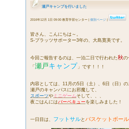
瀬戸キャンプを行いました
2016年12月 1日 09:00 教育学習センター
|
個別ページ
|
皆さん、こんにちは～。
S-
プラッツサポーター
3
年の、大島寛美です。
秋
今回ご報告するのは、一泊二日で行われた
の
瀬戸
キャンプ
「
」です！！！
内容としては、
11
月の
5
日（土）、
6
日（日）の
瀬戸のキャンパスにお邪魔して、
スポーツ
や
ミニゲーム
そして、、、
夜ごはんには
バーベキュー
を楽しみました！
フットサル
バスケットボール
一日目は、
と