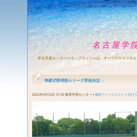
名古屋学
学生支援センター≪Ｓ－プラッツ≫は、すべてのＮＧＵ生を
準硬式野球部☆リーグ昇格決定↑↑
2011年6月12日 17:42 教育学習センター
|
個別ページ
|
コメント(0)
|