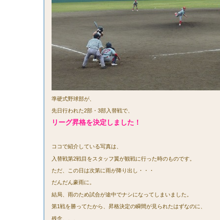
準硬式野球部が、
先日行われた2部・3部入替戦で、
リーグ昇格を決定しました！
ココで紹介している写真は、
入替戦第2戦目をスタッフ翼が観戦に行った時のものです。
ただ、この日は次第に雨が降り出し・・・
だんだん豪雨に。
結局、雨のため試合が途中でナシになってしまいました。
第1戦を勝ってたから、昇格決定の瞬間が見られたはずなのに、
残念。。。