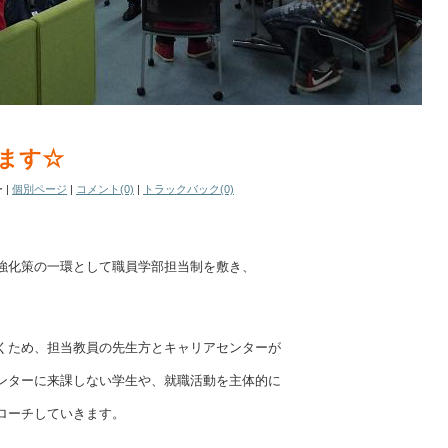
ます☆
ー
|
個別ページ
|
コメント(0)
|
トラックバック(0)
強化策の一環として職員学部担当制を敷き、
くため、担当教員の先生方とキャリアセンターが
ンターに来課しない学生や、就職活動を主体的に
ローチしていきます。