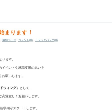
始まります！
ー
|
個別ページ
|
コメント(0)
|
トラックバック(0)
なります。
のイベントや就職支援の思いを
くお願いします。
ドウィング」
として、
ご高覧宜しくお願いします。
よ新学期がスタートします。