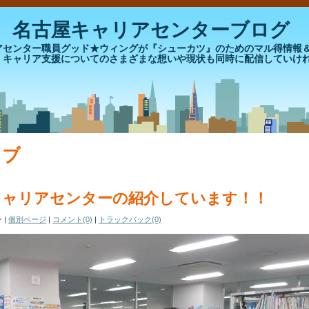
 名古屋キャリアセンターブログ
アセンター職員グッド★ウィングが『シューカツ』のためのマル得情報
、キャリア支援についてのさまざまな想いや現状も同時に配信していけ
イブ
キャリアセンターの紹介しています！！
ー
|
個別ページ
|
コメント(0)
|
トラックバック(0)