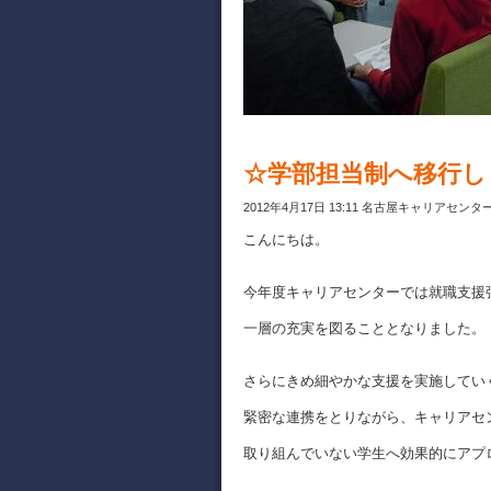
☆学部担当制へ移行し
2012年4月17日 13:11 名古屋キャリアセンタ
こんにちは。
今年度キャリアセンターでは就職支援
一層の充実を図ることとなりました。
さらにきめ細やかな支援を実施してい
緊密な連携をとりながら、キャリアセ
取り組んでいない学生へ効果的にアプ