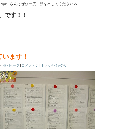
い学生さんはぜひ一度、顔を出してくださいネ！
ト」です！！
ています！
ー
|
個別ページ
|
コメント(0)
|
トラックバック(0)