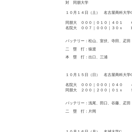
対 同朋大学
１０月１４日（土） 名古屋商科大学
同朋大 ０００｜０１０｜４０１ 
名院大 ００７｜０００
｜３０ｘ 1
バッテリー：松山、室伏、寺田、疋田
二 塁 打：猿渡
本 塁 打：出口、三浦
１０月１５日（日） 名古屋商科大学
名院大 ０００｜０００｜０４０ 
同朋大 ２００｜２００｜０１ｘ
バッテリー：浅尾、田口、谷藤、疋田
二 塁 打：片岡
１０月１６日（月） 名城大学G