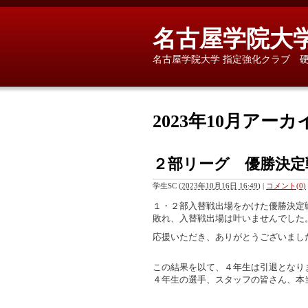
名古屋学院大
名古屋学院大学 指定強化クラブ 
2023年10月アーカ
２部リーグ 優勝決定
学生SC
(
2023年10月16日 16:49
)
|
コメント(0)
１・２部入替戦出場をかけた優勝決定
敗れ、入替戦出場は叶いませんでした
応援いただき、ありがとうございまし
この結果を以て、４年生は引退となり
４年生の選手、スタッフの皆さん、本