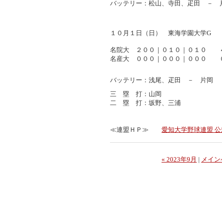
バッテリー：松山、寺田、疋田 － 
１０月１日（日） 東海学園大学G
名院大 ２００｜０１０｜０１０ 
名産大 ０００｜０００｜０００
バッテリー：浅尾、疋田 － 片岡
三 塁 打：山岡
二 塁 打：坂野、三浦
≪連盟ＨＰ≫
愛知大学野球連盟 公式ウ
« 2023年9月
|
メイン