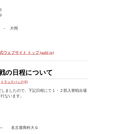
６
 ９
 － 片岡
ェブサイト トップ (aubl.jp)
戦の日程について
トラックバック(0)
定しましたので、下記日程にて１・２部入替戦出場
を行ないます。
。
0分～ 名古屋商科大Ｇ