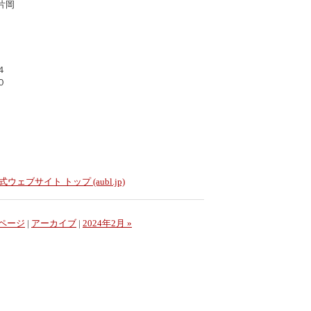
片岡
４
 ０
ェブサイト トップ (aubl.jp)
ページ
|
アーカイブ
|
2024年2月 »