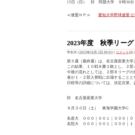
15日（日） 対 同朋大学 ９時30
≪連盟ＨＰ≫
愛知大学野球連盟 公式ウ
2023年度 秋季リー
学生SC
(
2023年10月 2日 09:01
)
|
コメント(0)
|
第５週（最終週）は、名古屋産業大学
この結果、１０戦８勝２敗とし、２部
今後の流れとしては、２部Ｂリーグの
者が１・２部入替戦に出場することと
日程等の詳細については、決定次第、
対 名古屋産業大学
９月３０日（土） 東海学園大学G
名産大 ０００｜００１｜０００
名院大 ０００｜００１
｜０００｜１