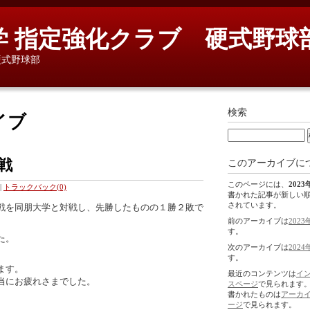
学 指定強化クラブ 硬式野球
硬式野球部
検索
イブ
戦
このアーカイブに
このページには、
2023
|
トラックバック(0)
書かれた記事が新しい
されています。
戦を同朋大学と対戦し、先勝したものの１勝２敗で
。
前のアーカイブは
2023
す。
た。
次のアーカイブは
2024
す。
ます。
最近のコンテンツは
イ
当にお疲れさまでした。
スページ
で見られます
書かれたものは
アーカ
ージ
で見られます。