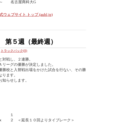
分～ 名古屋商科大G
ェブサイト トップ (aubl.jp)
グ 第５週（最終週）
トラックバック(0)
と対戦し、２連勝。
Ａリーグの優勝が決定しました。
優勝校と入替戦出場をかけた試合を行ない、その勝
なります。
お知らせします。
｜０ １
ｘ ２ ＜延長１０回よりタイブレーク＞