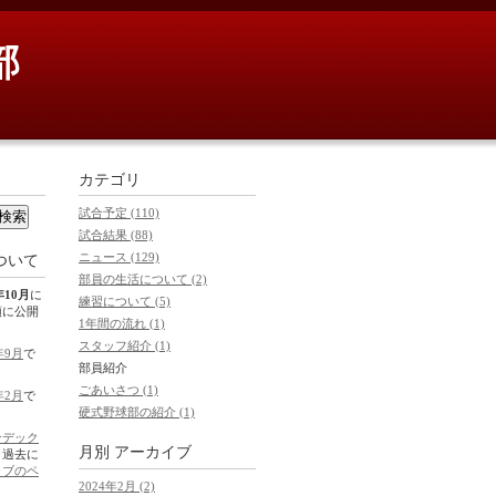
部
カテゴリ
試合予定 (110)
試合結果 (88)
ニュース (129)
ついて
部員の生活について (2)
年10月
に
練習について (5)
順に公開
1年間の流れ (1)
スタッフ紹介 (1)
年9月
で
部員紹介
ごあいさつ (1)
年2月
で
硬式野球部の紹介 (1)
ンデック
月別
アーカイブ
。過去に
イブのペ
2024年2月 (2)