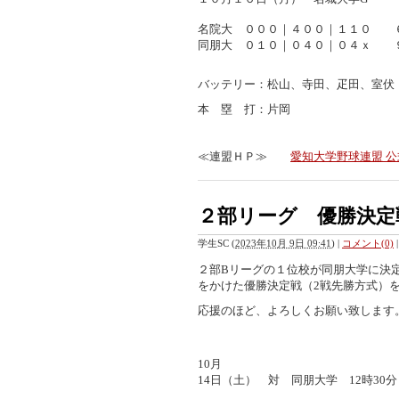
名院大 ０００｜４００｜１１０ 
同朋大 ０１０｜０４０｜０４ｘ
バッテリー：松山、寺田、疋田、室伏
本 塁 打：片岡
≪連盟ＨＰ≫
愛知大学野球連盟 公式ウ
２部リーグ 優勝決定
学生SC
(
2023年10月 9日 09:41
)
|
コメント(0)
|
２部Bリーグの１位校が同朋大学に決
をかけた優勝決定戦（2戦先勝方式）
応援のほど、よろしくお願い致します
10月
14日（土） 対 同朋大学 12時3